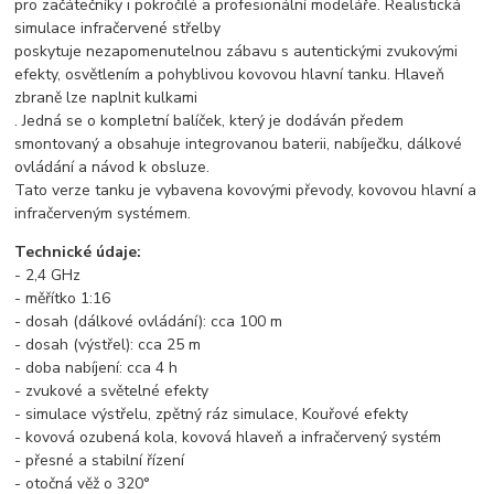
pro začátečníky i pokročilé a profesionální modeláře. Realistická
simulace infračervené střelby
poskytuje nezapomenutelnou zábavu s autentickými zvukovými
efekty, osvětlením a pohyblivou kovovou hlavní tanku. Hlaveň
zbraně lze naplnit kulkami
. Jedná se o kompletní balíček, který je dodáván předem
smontovaný a obsahuje integrovanou baterii, nabíječku, dálkové
ovládání a návod k obsluze.
Tato verze tanku je vybavena kovovými převody, kovovou hlavní a
infračerveným systémem.
Technické údaje:
- 2,4 GHz
- měřítko 1:16
- dosah (dálkové ovládání): cca 100 m
- dosah (výstřel): cca 25 m
- doba nabíjení: cca 4 h
- zvukové a světelné efekty
- simulace výstřelu, zpětný ráz simulace, Kouřové efekty
- kovová ozubená kola, kovová hlaveň a infračervený systém
- přesné a stabilní řízení
- otočná věž o 320°