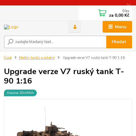
0
ks
za
0,00 Kč
Menu
Hledat
Úvod
Modely tanků a ostatní
Upgrade verze V7 ruský tank T-90 1:16
Upgrade verze V7 ruský tank T-
90 1:16
Doprava ZDARMA