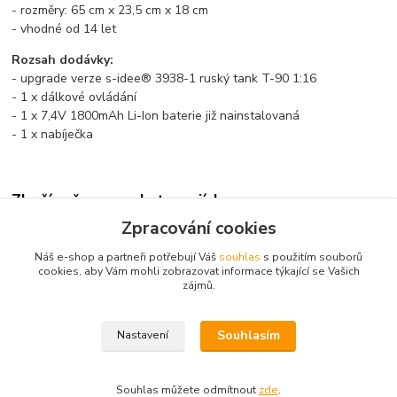
- rozměry: 65 cm x 23,5 cm x 18 cm
- vhodné od 14 let
Rozsah dodávky:
- upgrade verze s-idee® 3938-1 ruský tank T-90 1:16
- 1 x dálkové ovládání
- 1 x 7,4V 1800mAh Li-Ion baterie již nainstalovaná
- 1 x nabíječka
Zboží zařazeno v kategoriích
Zpracování cookies
Modely tanků a ostatní
Náš e-shop a partneři potřebují Váš
souhlas
s použitím souborů
Tanky
cookies, aby Vám mohli zobrazovat informace týkající se Vašich
zájmů.
Tanky TORRO MATORRO PROFI
Souhlasím
Nastavení
Souhlas můžete odmítnout
zde
.