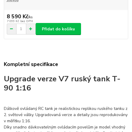
8 590 Kč
/
ks
7 099 Kč
bez DPH
Přidat do košíku
Kompletní specifikace
Upgrade verze V7 ruský tank T-
90 1:16
Dálkově ovládaný RC tank je realistickou replikou ruského tanku z
2. světové války. Upgradovaná verze a detaily jsou reprodukovány
v měřítku 1:16.
Díky snadno dávkovatelným ovládacím povelům je model vhodný