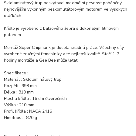
Sklolaminátový trup poskytoval maximální pevnost poháněný
nejnovějším výkonným bezkomutátorovým motorem ve vysokých
otáčkách.
Křídlo je vyrobeno z balzového žebra s dokonalým filmovým
potahem.
Montáž Super Chipmunk je docela snadná práce. Všechny díly
vyrobené zručnými řemeslníky v té nejlepší kvalitě. Stačí 1-2
hodiny montáže a Gee Bee může létat.
Specifikace :
Materiál : Sklolaminátový trup
Rozpětí : 998 mm
Délka : 810 mm
Plocha křídla : 16 dm čtverečních
Výška : 210 mm
Profil křídla : NACA 2416
Hmotnost : 820 g