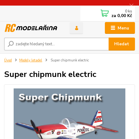
0
ks
za
0,00 Kč
Menu
Hledat
Úvod
Modely letadel
Super chipmunk electric
Super chipmunk electric