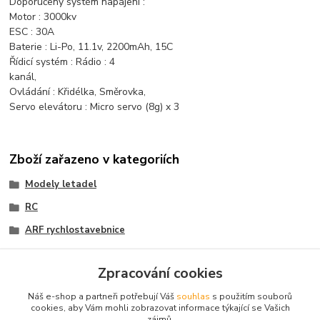
Doporučený systém napájení :
Motor : 3000kv
ESC : 30A
Baterie : Li-Po, 11.1v, 2200mAh, 15C
Řídicí systém : Rádio : 4
kanál,
Ovládání : Křidélka, Směrovka,
Servo elevátoru : Micro servo (8g) x 3
Zboží zařazeno v kategoriích
Modely letadel
RC
ARF rychlostavebnice
ARF rychlostavebnice
Zpracování cookies
Polomakety sportovní
Náš e-shop a partneři potřebují Váš
souhlas
s použitím souborů
Polomakety sportovní
cookies, aby Vám mohli zobrazovat informace týkající se Vašich
zájmů.