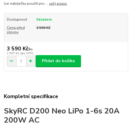
lze nabíječku použít pro ...
celý popis
Dostupnost
Skladem
Cena před
3 590 Kč
slevou
3 590 Kč
/
ks
2 967 Kč
bez DPH
Přidat do košíku
Kompletní specifikace
SkyRC D200 Neo LiPo 1-6s 20A
200W AC