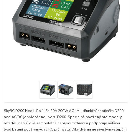
SkyRC D200 Neo LiPo 1-6s 20A 200W AC Multifunkční nabíječka D200
neo AC/DC je vylepšenou verzí D200. Speciálně navržený pro modely
letadel, nabízí dvě samostatná nabíjecí rozhraní a podporuje většinu
typů baterií používaných v RC průmyslu. Díky dvěma nezávislým vstupům