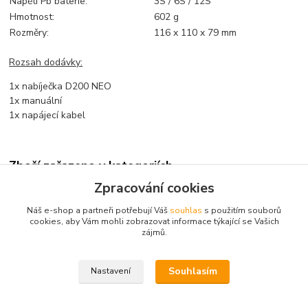
Napětí Pb baterie:
3S / 6S / 12S
Hmotnost:
602 g
Rozměry:
116 x 110 x 79 mm
Rozsah dodávky:
1x nabíječka D200 NEO
1x manuální
1x napájecí kabel
Zboží zařazeno v kategoriích
Zpracování cookies
Nabíjení
Náš e-shop a partneři potřebují Váš
souhlas
s použitím souborů
Nabíječe
cookies, aby Vám mohli zobrazovat informace týkající se Vašich
zájmů.
230V+12V
Souhlasím
Nastavení