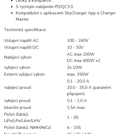
Lehký a kompaktní
S rychlým nabíjením PD/QC3.0
Kompatibilní s aplikacemi SkyCharger App a Charger
Master
Technické specifikace:
Vstupní napětí AC:
100 - 240V
Vstupní napětí DC:
10 - 30V
AC max 200W
Nabíjecí výkon:
DC max 400W x2
vybíjecí výkon:
2x 10W
Externí vybíjecí výkon:
max. 350W
0,1 - 20,0 A
nabíjecí proud:
20,0 - 35,0 A (paralelní
připojení)
vybíjecí proud:
0,1 - 2,0 A
bilanční proud:
1,5A max
Počet článků:
1 - 6S
LiPo/LiFe/LiIon/LiHV
Počet článků: NiMH/NiCd
4 - 15S