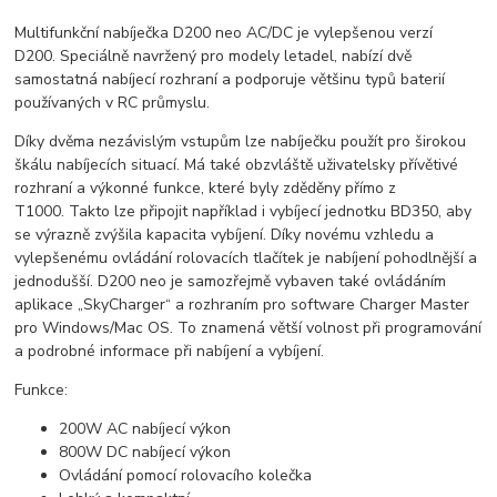
Multifunkční nabíječka D200 neo AC/DC je vylepšenou verzí
D200. Speciálně navržený pro modely letadel, nabízí dvě
samostatná nabíjecí rozhraní a podporuje většinu typů baterií
používaných v RC průmyslu.
Díky dvěma nezávislým vstupům lze nabíječku použít pro širokou
škálu nabíjecích situací. Má také obzvláště uživatelsky přívětivé
rozhraní a výkonné funkce, které byly zděděny přímo z
T1000. Takto lze připojit například i vybíjecí jednotku BD350, aby
se výrazně zvýšila kapacita vybíjení. Díky novému vzhledu a
vylepšenému ovládání rolovacích tlačítek je nabíjení pohodlnější a
jednodušší. D200 neo je samozřejmě vybaven také ovládáním
aplikace „SkyCharger“ a rozhraním pro software Charger Master
pro Windows/Mac OS. To znamená větší volnost při programování
a podrobné informace při nabíjení a vybíjení.
Funkce:
200W AC nabíjecí výkon
800W DC nabíjecí výkon
Ovládání pomocí rolovacího kolečka