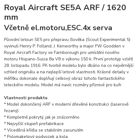
Royal Aircraft SE5A ARF / 1620
mm
Včetně el.motoru,ESC.4x serva
Původní letoun SE5 pro přepravu člověka (Scout Experimental 5)
vyvinuli Henry P. Folland, J. Kenworthy a major FW Goodden v
Royal Aircraft Factory ve Farnborough pro umístění nového
motoru Hispano-Suiza 8a V8 o výkonu 150 k. První prototyp vzlétl
28. listopadu 1916. Při tvorbě modelu bylo dbáno na co nejvěrnější
vzhled originálu a na nejlepší letové vlastnosti. Krásné detaily v
měřítku dokonale doplňují celkový obraz tohoto fantastického
leteckého modelu. Model má navíc rozměry příznivé pro kufr.
Vlastnosti produktu
* Model dokončený ARF v moderní dřevěné konstrukci (laserově
řezaný)
* Kompletně pokrytý, jak je znázorněno
* Nejvyšší stupeň prefabrikace
* Vícedílná křídla se stabilním zasunutím
* Polomaketový podvozek a kola