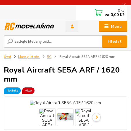
0
ks
za
0,00 Kč
Menu
Hledat
Úvod
Modely letadel
RC
Royal Aircraft SE5A ARF / 1620 mm
Royal Aircraft SE5A ARF / 1620
mm
Novinka
Akce