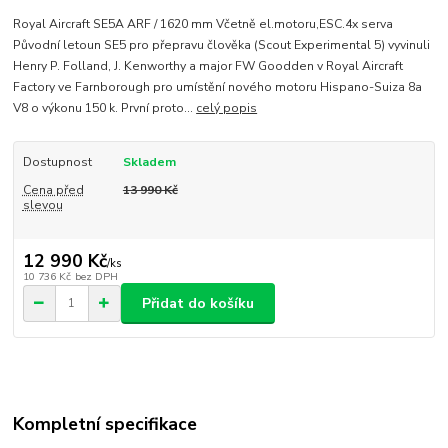
Royal Aircraft SE5A ARF / 1620 mm Včetně el.motoru,ESC.4x serva
Původní letoun SE5 pro přepravu člověka (Scout Experimental 5) vyvinuli
Henry P. Folland, J. Kenworthy a major FW Goodden v Royal Aircraft
Factory ve Farnborough pro umístění nového motoru Hispano-Suiza 8a
V8 o výkonu 150 k. První proto...
celý popis
Dostupnost
Skladem
Cena před
13 990 Kč
slevou
12 990 Kč
/
ks
10 736 Kč
bez DPH
Přidat do košíku
Kompletní specifikace