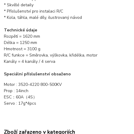
* Skvělé detaily
* Příslušenství pro instalaci R/C
* Kola, táhla, malé díly, ilustrovaný návod
Technické údaje
Rozpětí = 1620 mm
Délka = 1250 mm
Hmotnost = 3100 g
R/C funkce = Směrovka, výškovka, křidélka, motor
Kanály = 4 kanály / 4 serva
Speciální příslušenství obsaženo
Motor : 3520-4220 800-500KV
Prop : 14inch
ESC：60A（4S）
Servo : 17g*4pcs
Zboží zařazeno v kategoriích