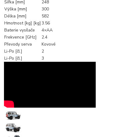
Šířka [mm]
248
Výška [mm]
300
Délka [mm]
582
Hmotnost [kg] [kg]
3.56
Baterie vysílače
4×AA
Frekvence [GHz]
2.4
Převody serva
Kovové
Li-Po [čl.]
2
Li-Po [čl.]
3