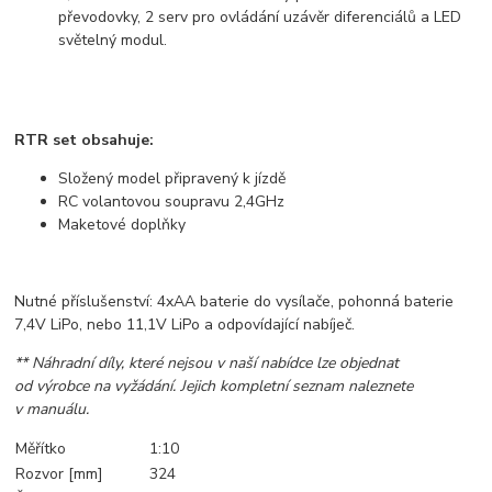
převodovky, 2 serv pro ovládání uzávěr diferenciálů a LED
světelný modul.
RTR set obsahuje:
Složený model připravený k jízdě
RC volantovou soupravu 2,4GHz
Maketové doplňky
Nutné příslušenství: 4xAA baterie do vysílače, pohonná baterie
7,4V LiPo, nebo 11,1V LiPo a odpovídající nabíječ.
** Náhradní díly, které nejsou v naší nabídce lze objednat
od výrobce na vyžádání. Jejich kompletní seznam naleznete
v manuálu.
Měřítko
1:10
Rozvor [mm]
324