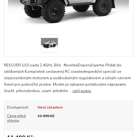
RESCUER 1/10 sada 2,4GHz, Bílá NovinkaDoporučujeme Přidat do
oblíbených Kompletně sestavený RC crawler/expediční speciál se
stejnosměrným motorem a voděodolným regulátorem a silným servem
řízení pro pokročilé jezdce. Model je vybaven portálovými nápravami,
2rychl. převodovkou, uzam. předním ...
celý popis
Dostupnost
Není skladem
Cena před
11 990 Kč
slevou