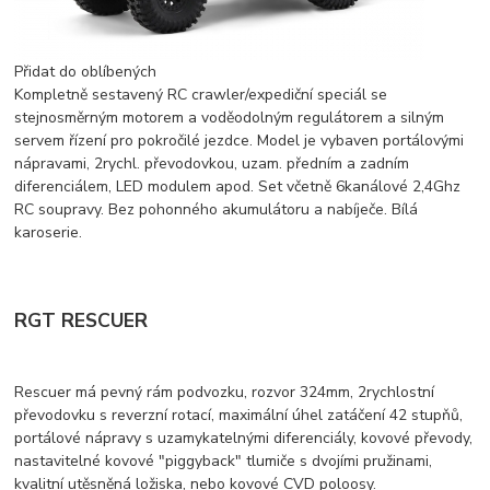
Přidat do oblíbených
Kompletně sestavený RC crawler/expediční speciál se
stejnosměrným motorem a voděodolným regulátorem a silným
servem řízení pro pokročilé jezdce. Model je vybaven portálovými
nápravami, 2rychl. převodovkou, uzam. předním a zadním
diferenciálem, LED modulem apod. Set včetně 6kanálové 2,4Ghz
RC soupravy. Bez pohonného akumulátoru a nabíječe. Bílá
karoserie.
RGT RESCUER
Rescuer má pevný rám podvozku, rozvor 324mm, 2rychlostní
převodovku s reverzní rotací, maximální úhel zatáčení 42 stupňů,
portálové nápravy s uzamykatelnými diferenciály, kovové převody,
nastavitelné kovové "piggyback" tlumiče s dvojími pružinami,
kvalitní utěsněná ložiska, nebo kovové CVD poloosy.