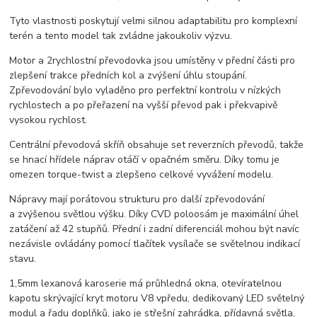
Tyto vlastnosti poskytují velmi silnou adaptabilitu pro komplexní
terén a tento model tak zvládne jakoukoliv výzvu.
Motor a 2rychlostní převodovka jsou umístěny v přední části pro
zlepšení trakce předních kol a zvýšení úhlu stoupání.
Zpřevodování bylo vyladěno pro perfektní kontrolu v nízkých
rychlostech a po přeřazení na vyšší převod pak i překvapivě
vysokou rychlost.
Centrální převodová skříň obsahuje set reverzních převodů, takže
se hnací hřídele náprav otáčí v opačném směru. Díky tomu je
omezen torque-twist a zlepšeno celkové vyvážení modelu.
Nápravy mají porátovou strukturu pro další zpřevodování
a zvýšenou světlou výšku. Díky CVD poloosám je maximální úhel
zatáčení až 42 stupňů. Přední i zadní diferenciál mohou být navíc
nezávisle ovládány pomocí tlačítek vysílače se světelnou indikací
stavu.
1,5mm lexanová karoserie má průhledná okna, otevíratelnou
kapotu skrývající kryt motoru V8 vpředu, dedikovaný LED světelný
modul a řadu doplňků, jako je střešní zahrádka, přídavná světla,