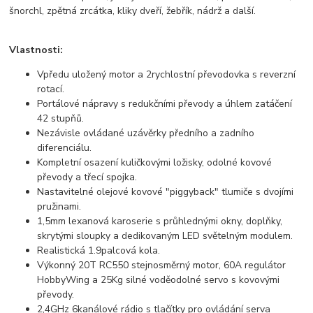
šnorchl, zpětná zrcátka, kliky dveří, žebřík, nádrž a další.
Vlastnosti:
Vpředu uložený motor a 2rychlostní převodovka s reverzní
rotací.
Portálové nápravy s redukčními převody a úhlem zatáčení
42 stupňů.
Nezávisle ovládané uzávěrky předního a zadního
diferenciálu.
Kompletní osazení kuličkovými ložisky, odolné kovové
převody a třecí spojka.
Nastavitelné olejové kovové "piggyback" tlumiče s dvojími
pružinami.
1,5mm lexanová karoserie s průhlednými okny, doplňky,
skrytými sloupky a dedikovaným LED světelným modulem.
Realistická 1.9palcová kola.
Výkonný 20T RC550 stejnosměrný motor, 60A regulátor
HobbyWing a 25Kg silné voděodolné servo s kovovými
převody.
2,4GHz 6kanálové rádio s tlačítky pro ovládání serva