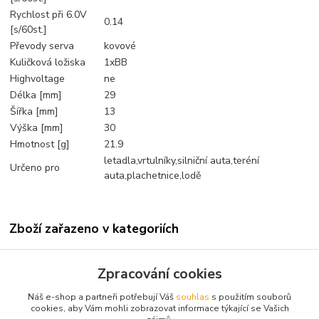
Rychlost při 6.0V
0.14
[s/60st.]
Převody serva
kovové
Kuličková ložiska
1xBB
Highvoltage
ne
Délka [mm]
29
Šířka [mm]
13
Výška [mm]
30
Hmotnost [g]
21.9
letadla,vrtulníky,silniční auta,teréní
Určeno pro
auta,plachetnice,lodě
Zboží zařazeno v kategoriích
Serva
Zpracování cookies
Micro
Náš e-shop a partneři potřebují Váš
souhlas
s použitím souborů
Hitec
cookies, aby Vám mohli zobrazovat informace týkající se Vašich