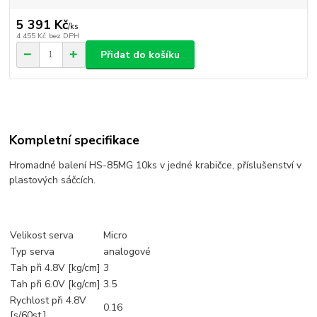
5 391 Kč
/
ks
4 455 Kč
bez DPH
Přidat do košíku
Kompletní specifikace
Hromadné balení HS-85MG 10ks v jedné krabičce, příslušenství v
plastových sáčcích.
Velikost serva
Micro
Typ serva
analogové
Tah při 4.8V [kg/cm]
3
Tah při 6.0V [kg/cm]
3.5
Rychlost při 4.8V
0.16
[s/60st.]