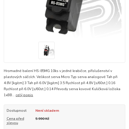
Hromadné balení HS-85MG 10ks v jedné krabičce, příslušenství v
plastových sáčcích. Velikost serva Micro Typ serva analogové Tah při
4.8V [kg/cm] 3 Tah při 6.0V [kg/cm] 3.5 Rychlost při 4.8V [s/60st.] 0.16
Rychlost při 6.0V [s/60st.] 0.14 Převody serva kovové Kuličková ložiska
1xBB...
celý popis
Dostupnost
Není skladem
Cena před
5 990 Kč
slevou