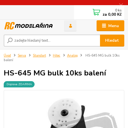
0
ks
za
0,00 Kč
Menu
Hledat
Úvod
Serva
Standart
Hitec
Analog
HS-645 MG bulk 10ks
balení
HS-645 MG bulk 10ks balení
Doprava ZDARMA