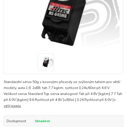
Standardní servo 50g s kovovými převody se zvýšeným tahem pro větší
modely, auta 1:8. 2xBB, tah 7,7 kg/cm, rychlost 0,24s/60st při 4,8 V.
Velikost serva Standard Typ serva analogové Tah při 4.8V [kg/cm] 7.7 Tah
při 6.0V [kg/cm] 9.6 Rychlost při 4.8V [s/60st.] 0.24 Rychlost při 6.0V [s...
celý popis
Dostupnost
Skladem