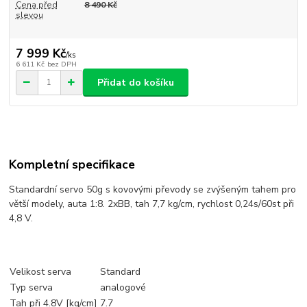
Cena před
8 490 Kč
slevou
7 999 Kč
/
ks
6 611 Kč
bez DPH
Přidat do košíku
Kompletní specifikace
Standardní servo 50g s kovovými převody se zvýšeným tahem pro
větší modely, auta 1:8. 2xBB, tah 7,7 kg/cm, rychlost 0,24s/60st při
4,8 V.
Velikost serva
Standard
Typ serva
analogové
Tah při 4.8V [kg/cm]
7.7