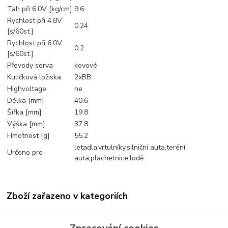
Tah při 6.0V [kg/cm]
9.6
Rychlost při 4.8V
0.24
[s/60st.]
Rychlost při 6.0V
0.2
[s/60st.]
Převody serva
kovové
Kuličková ložiska
2xBB
Highvoltage
ne
Délka [mm]
40.6
Šířka [mm]
19.8
Výška [mm]
37.8
Hmotnost [g]
55.2
letadla,vrtulníky,silniční auta,teréní
Určeno pro
auta,plachetnice,lodě
Zboží zařazeno v kategoriích
Serva