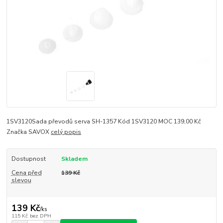
1SV3120Sada převodů serva SH-1357 Kód 1SV3120 MOC 139,00 Kč
Značka SAVOX
celý popis
Dostupnost
Skladem
Cena před
139 Kč
slevou
139 Kč
/
ks
115 Kč
bez DPH