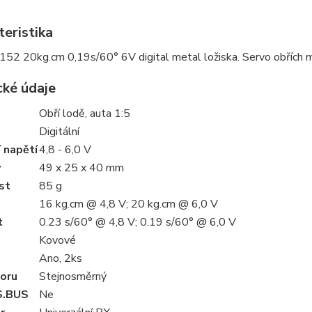
teristika
152 20kg.cm 0,19s/60° 6V digital metal ložiska. Servo obřích
cké údaje
Obří lodě, auta 1:5
Digitální
 napětí
4,8 - 6,0 V
y
49 x 25 x 40 mm
st
85 g
16 kg.cm @ 4,8 V; 20 kg.cm @ 6,0 V
t
0.23 s/60° @ 4,8 V; 0.19 s/60° @ 6,0 V
Kovové
Ano, 2ks
oru
Stejnosměrný
S.BUS
Ne