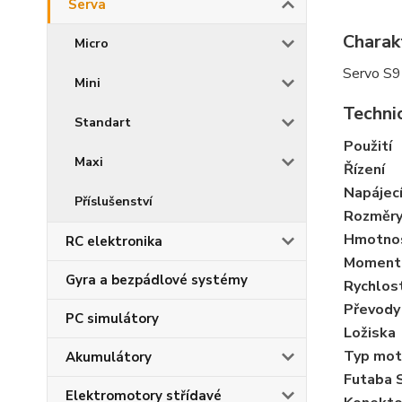
Serva
Charak
Micro
Servo S9
Mini
Techni
Standart
Použití
Maxi
Řízení
Napájecí
Příslušenství
Rozměr
Hmotno
RC elektronika
Moment
Gyra a bezpádlové systémy
Rychlos
Převody
PC simulátory
Ložiska
Typ mot
Akumulátory
Futaba 
Elektromotory střídavé