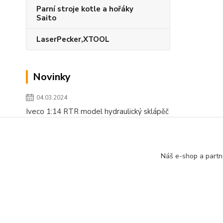
Parní stroje kotle a hořáky
Saito
LaserPecker,XTOOL
Novinky
04.03.2024
Iveco 1:14 RTR model hydraulický sklápěč
číst celé
Zobrazit všechny novinky
Náš e-shop a partn