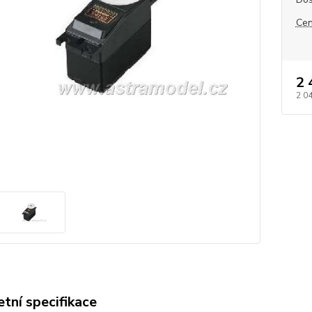
Cen
2 
2 0
tní specifikace