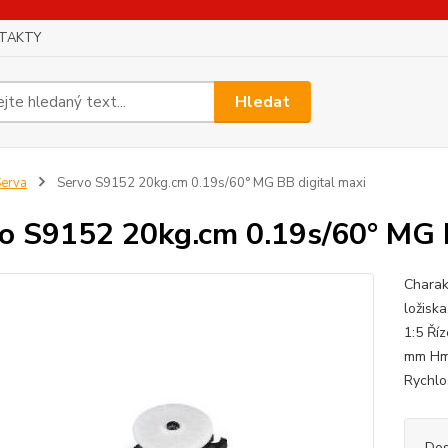
TAKTY
Hledat
erva
Servo S9152 20kg.cm 0.19s/60° MG BB digital maxi
o S9152 20kg.cm 0.19s/60° MG B
Charak
ložisk
1:5 Říz
mm Hmo
Rychlos
Dos