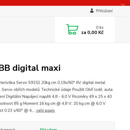
Přihlášení
0
ks
za
0,00 Kč
B digital maxi
teristika Servo S9152 20kg.cm 0,19s/60° 6V digital metal
a. Servo obřích modelů Technické údaje Použití Obří lodě, auta
ení Digitální Napájecí napětí 4,8 - 6,0 V Rozměry 49 x 25 x 40
tnost 85 g Moment 16 kg.cm @ 4,8 V; 20 kg.cm @ 6,0 V
t 0.23 s/60° @ 4,...
celý popis
tupnost
Skladem