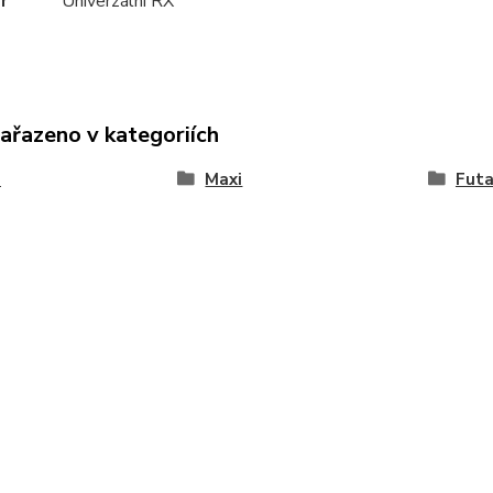
r
Univerzální RX
zařazeno v kategoriích
a
Maxi
Fut