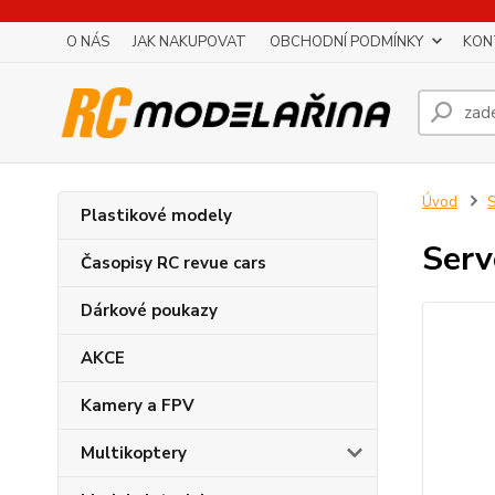
O NÁS
JAK NAKUPOVAT
OBCHODNÍ PODMÍNKY
KON
Úvod
S
Plastikové modely
Serv
Časopisy RC revue cars
Dárkové poukazy
AKCE
Kamery a FPV
Multikoptery