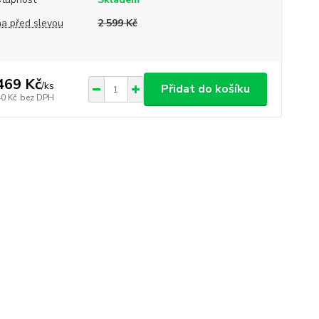
a před slevou
2 599 Kč
469 Kč
/
ks
Přidat do košíku
40 Kč
bez DPH