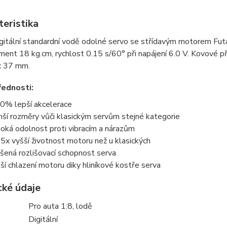
teristika
gitální standardní vodě odolné servo se střídavým motorem Fut
ent 18 kg.cm, rychlost 0.15 s/60° při napájení 6.0 V. Kovové př
x 37 mm.
řednosti:
0% lepší akcelerace
ší rozměry vůči klasickým servům stejné kategorie
oká odolnost proti vibracím a nárazům
 5x vyšší životnost motoru než u klasických
šená rozlišovací schopnost serva
ší chlazení motoru diky hliníkové kostře serva
cké údaje
Pro auta 1:8, lodě
Digitální