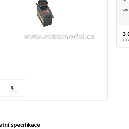
Cen
3 
2 9
tní specifikace