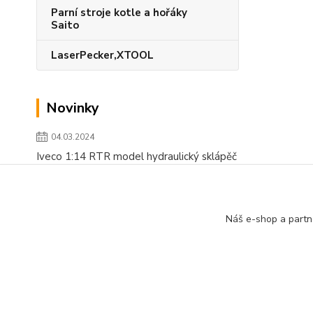
Parní stroje kotle a hořáky
Saito
LaserPecker,XTOOL
Novinky
04.03.2024
Iveco 1:14 RTR model hydraulický sklápěč
číst celé
Zobrazit všechny novinky
Náš e-shop a partn