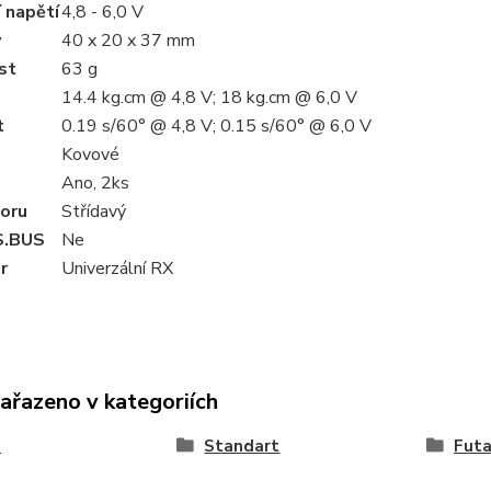
 napětí
4,8 - 6,0 V
y
40 x 20 x 37 mm
st
63 g
14.4 kg.cm @ 4,8 V; 18 kg.cm @ 6,0 V
t
0.19 s/60° @ 4,8 V; 0.15 s/60° @ 6,0 V
Kovové
Ano, 2ks
oru
Střídavý
S.BUS
Ne
r
Univerzální RX
zařazeno v kategoriích
a
Standart
Fut