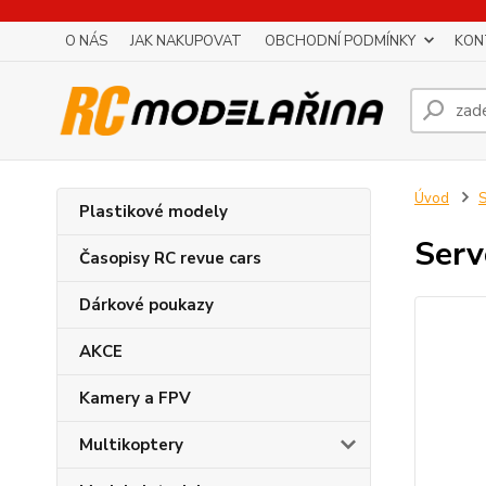
O NÁS
JAK NAKUPOVAT
OBCHODNÍ PODMÍNKY
KON
Úvod
S
Plastikové modely
Serv
Časopisy RC revue cars
Dárkové poukazy
AKCE
Kamery a FPV
Multikoptery