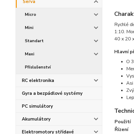
Serva
Charak
Micro
Rychlé di
Mini
1:10. Mom
40 x 20 
Standart
Hlavní p
Maxi
O 3
Příslušenství
Men
Vys
RC elektronika
Asi
Zvý
Gyra a bezpádlové systémy
Lep
PC simulátory
Techni
Akumulátory
Použití
Řízení
Elektromotory střídavé