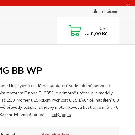
Přihlášení
0
ks
za
0,00 Kč
 MG BB WP
teristika Rychlé digitální standardní vodě odolné servo se
vým motorem Futaba BLS352 je primárně určené pro modely
 až 1:10. Moment 18 kg.cm, rychlost 0.15 s/60° při napájení 6.0
ové převody, ložiska, střídavý motor, kovová kostra, rozměry 40
37 mm. Hlavní přednosti: ...
celý popis
tupnost
Není skladem