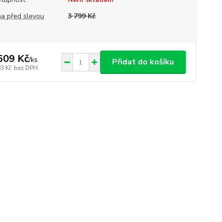
a před slevou
3 799 Kč
609 Kč
/
ks
Přidat do košíku
83 Kč
bez DPH