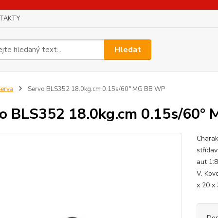
TAKTY
Hledat
erva
Servo BLS352 18.0kg.cm 0.15s/60° MG BB WP
o BLS352 18.0kg.cm 0.15s/60°
Charak
střída
aut 1:8
V. Kov
x 20 x 
Dos