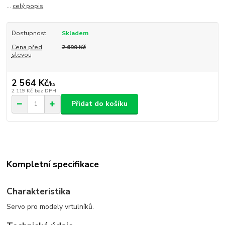
...
celý popis
Dostupnost
Skladem
Cena před
2 699 Kč
slevou
2 564 Kč
/
ks
2 119 Kč
bez DPH
Přidat do košíku
Kompletní specifikace
Charakteristika
Servo pro modely vrtulníků.