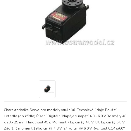
Charakteristika Servo pro modely vrtulníků. Technické údaje Použití
Letedla (do křídla) Řízení Digitální Napájecí napětí 4,8 - 6,0 V Rozměry 40
x 20 x 25 mm Hmotnost 45 g Moment 7 kg.cm @ 4,8 V; 8.8 kg.cm @ 6,0 V
Zádržný moment 19 kg.cm @ 4,8 V; 24 kg.cm @ 6,0 V Rychlost 0.14 s/60°