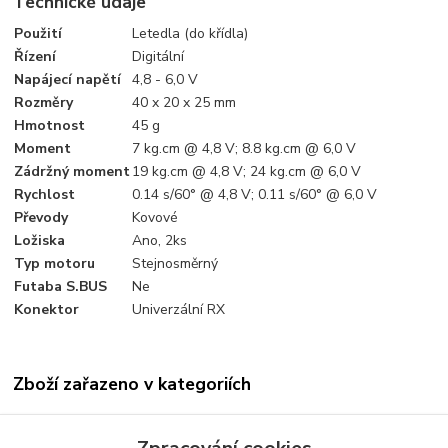
Technické údaje
Použití
Letedla (do křídla)
Řízení
Digitální
Napájecí napětí
4,8 - 6,0 V
Rozměry
40 x 20 x 25 mm
Hmotnost
45 g
Moment
7 kg.cm @ 4,8 V; 8.8 kg.cm @ 6,0 V
Zádržný moment
19 kg.cm @ 4,8 V; 24 kg.cm @ 6,0 V
Rychlost
0.14 s/60° @ 4,8 V; 0.11 s/60° @ 6,0 V
Převody
Kovové
Ložiska
Ano, 2ks
Typ motoru
Stejnosměrný
Futaba S.BUS
Ne
Konektor
Univerzální RX
Zboží zařazeno v kategoriích
Serva