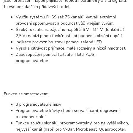
jsou: přenášení napětí přijímače, teplotní parametry a síla signálu,
to vše bez dalších přídavných čidel.
Využití systému FHSS (až 75 kanálů) vytváří extrémní
provozní spolehlivost a odolnost vůči vnějším vlivům.
Široký rozsahe napájecího napětí 3,6 V - 8,4 V (funkční až
2,5 V) nabízí plnou funkčnost i případném kolísání napětí.
Indikace provozního stavu pomocí zelené LED.
Vysoká citrlivost příjímače, malé rozměry a nízká hmotnost.
Zabezepečení pomocí Failsafe, Hold, AUS -
programovatelné.
Funkce se smartboxem:
3 programovatelné mixy
Programovatelné křivky chodu serva: linární, degresivní
a exponenciální
Funkce součtu signálů, programovatelný, pro nejvyšší výkon,
nejvyšší kanál (např. pro V-Bar, Microbeast, Quadrocopter,