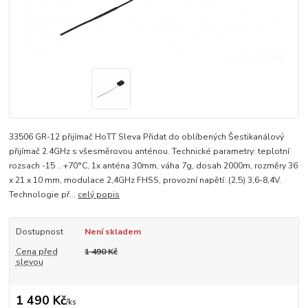
33506 GR-12 přijímač HoTT Sleva Přidat do oblíbených Šestikanálový
přijímač 2.4GHz s všesměrovou anténou. Technické parametry: teplotní
rozsach -15 .. +70°C, 1x anténa 30mm, váha 7g, dosah 2000m, rozměry 36
x 21 x 10 mm, modulace 2,4GHz FHSS, provozní napětí: (2,5) 3,6-8,4V.
Technologie př...
celý popis
Dostupnost
Není skladem
Cena před
1 490 Kč
slevou
1 490 Kč
/
ks