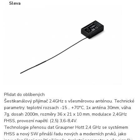
Sleva
Přidat do oblíbených
Šestikanálový přijímač 2.4GHz s všesměrovou anténou. Technické
parametry: teplotní rozsach -15 .. +70°C, 1x anténa 30mm, váha
7g, dosah 2000m, rozměry 36 x 21 x 10 mm, modulace 2,4GHz
FHSS, provozní napětí: (2,5) 3,6-8,4V.
Technologie přenosu dat Graupner Hott 2,4 GHz se systémem
FHSS a nový SW přináší řadu nových a moderních prvků, jako