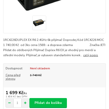
1RC4226DUPLEX EX R6 2.4GHz 6k přijímač Doprodej Kód 1RC4226 MOC
1 740,00 Kč od 3ks cena 1569.- a doprava zdarma Značka JETI
Přidat do oblíbených Přijímač Duplex R6 EX je vhodný pro menší a
střední modely. Přijímač je vybaven standartními konek...
celý popis
Dostupnost
Není skladem
Cena před
1 740 Kč
slevou
1 699 Kč
/
ks
1 404 Kč
bez DPH
Přidat do košíku