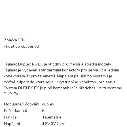
Značka
JETI
Přidat do oblíbených
Přijímač Duplex R6 EX je vhodný pro menší a střední modely.
Přijímač je vybaven standartními konektory pro serva JR a jedním
konektorem JR pro telemetrii. Napájení palubního systému je
možné připojit do kteréhokoliv výstupního konektoru pro serva.
Systém DUPLEX EX je plně kompatibilní s předchozí verzí systému
DUPLEX.
Modulace/Kódování
duplex
Počet kanálů
6
Funkce
Telemetrie
Napájení
4.8V,6V,7.4V