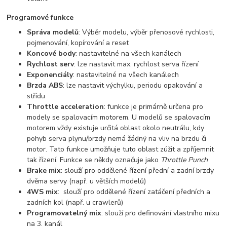
Programové funkce
Správa modelů
: Výběr modelu, výběr přenosové rychlosti,
pojmenování, kopírování a reset
Koncové body
: nastavitelné na všech kanálech
Rychlost serv
: lze nastavit max. rychlost serva řízení
Exponenciály
: nastavitelné na všech kanálech
Brzda ABS
: lze nastavit výchylku, periodu opakování a
střídu
Throttle acceleration
: funkce je primárně určena pro
modely se spalovacím motorem. U modelů se spalovacím
motorem vždy existuje určitá oblast okolo neutrálu, kdy
pohyb serva plynu/brzdy nemá žádný na vliv na brzdu či
motor. Tato funkce umožňuje tuto oblast zúžit a zpříjemnit
tak řízení. Funkce se někdy označuje jako
Throttle Punch
Brake mix
: slouží pro oddělené řízení přední a zadní brzdy
dvěma servy (např. u větších modelů)
4WS mix
: slouží pro oddělené řízení zatáčení předních a
zadních kol (např. u crawlerů)
Programovatelný mix
: slouží pro definování vlastního mixu
na 3. kanál