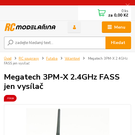
0
ks
za
0,00 Kč
Menu
Hledat
Úvod
RC soupravy
Futaba
Volantové
Megatech 3PM-X 2.4GHz
FASS jen vysílač
Megatech 3PM-X 2.4GHz FASS
jen vysílač
Akce