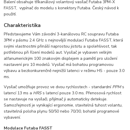
Balení obsahuje tříkanálový volantový vasílač Futaba 3PM-X
FASST, vypínač do modelu s konektory Futaba. Český návod k
použití.
Charakteristika
Představujeme Vám závodní 3-kanálovou RC soupravu Futaba
3PM v pásmu 2.4 GHz s nejnovější modulací Futaba FASST, která
svými vlastnostmi přináší naprostou jistotu a spolehlivost, tak
potřebnou při řízení modelů aut. Vysílač je vybaven velkým
alfanumerickým 100 znakovým displejem a pamětí pro uložení
nastavení pro 10 modelů. Vysílač má bohatou programovou
výbavu a bezkonkurenčně nejnižší latenci v režimu HS - pouze 3.0
ms.
Vysílač umožňuje provoz ve dvou rychlostech - standardní
PPM
s
latencí 13 ms a
HRS
s latencí pouze 3.0 ms. Přenosová rychlost
se nastavuje na vysílači, přijímač ji automaticky detekuje.
Samozřejmostí je vynikající ergonomie, stavitelná tuhost volantu,
stavitelná poloha plynu 50/50 nebo 70/30, bohaté programové
vybavení.
Modulace Futaba FASST