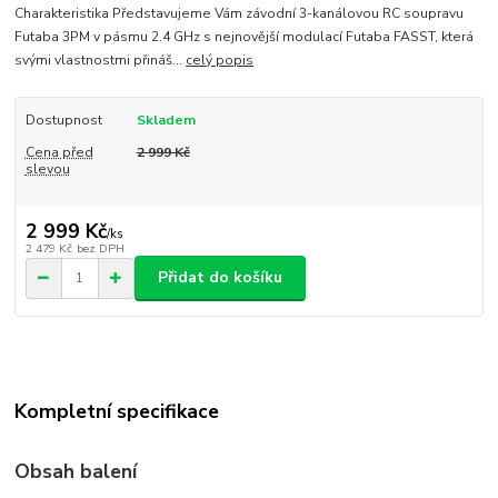
Charakteristika Představujeme Vám závodní 3-kanálovou RC soupravu
Futaba 3PM v pásmu 2.4 GHz s nejnovější modulací Futaba FASST, která
svými vlastnostmi přináš...
celý popis
Dostupnost
Skladem
Cena před
2 999 Kč
slevou
2 999 Kč
/
ks
2 479 Kč
bez DPH
Přidat do košíku
Kompletní specifikace
Obsah balení