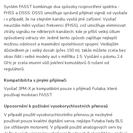
Systém FASST kombinuje dva způsoby rozprostření spektra -
FHSS a DSSS. DSSS umožňuje správně přijímat signál od vysílače
i v případě, že na stejném kanálu vysílá jiné zařízení. Vysílač
neustále mění vysílací frekvenci (FHSS), což umožňuje eliminovat
ztráty signálu ne některých kanálech, kde je příliš velký útlum
způsobený odrazy vln. Jedině tento způsob zajišťuje nejlepší
možnou odolnost a maximální spolehlivost spojení. Vedlejším
důsledkem je i velký dosah (přes 150 m), takže můžete zcela bez
obav řídit i velké modely aut v měřítku 1:5. Vysílání v pásmu 2.4
GHz je zcela imunní vůči jiskření komutátorů či rušení od
regulátorů.
Kompatibilita s jinými přijímači
Vysílač 3PM-X je kompatibilní pouze s přijímači Futaba, které
používají modulaci FASST.
Upozornění k požívání vysokorychlostních přenosů
V případě použití vysokorychlostního přenosu je nezbytné
používat pouze kvalitní digitální serva, nejlépe Futaba řady BLS
(se střídavým motorem). V případě použití analogových serv by