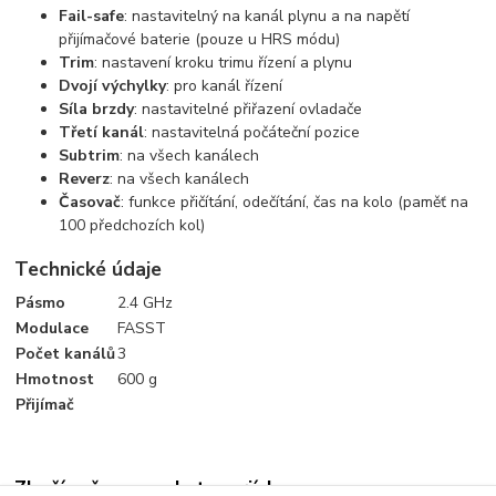
Fail-safe
: nastavitelný na kanál plynu a na napětí
přijímačové baterie (pouze u HRS módu)
Trim
: nastavení kroku trimu řízení a plynu
Dvojí výchylky
: pro kanál řízení
Síla brzdy
: nastavitelné přiřazení ovladače
Třetí kanál
: nastavitelná počáteční pozice
Subtrim
: na všech kanálech
Reverz
: na všech kanálech
Časovač
: funkce přičítání, odečítání, čas na kolo (paměť na
100 předchozích kol)
Technické údaje
Pásmo
2.4 GHz
Modulace
FASST
Počet kanálů
3
Hmotnost
600 g
Přijímač
Zboží zařazeno v kategoriích