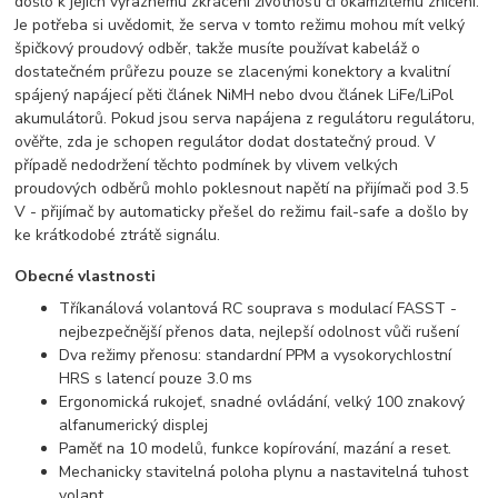
došlo k jejich výraznému zkrácení životnosti či okamžitému zničení.
Je potřeba si uvědomit, že serva v tomto režimu mohou mít velký
špičkový proudový odběr, takže musíte používat kabeláž o
dostatečném průřezu pouze se zlacenými konektory a kvalitní
spájený napájecí pěti článek NiMH nebo dvou článek LiFe/LiPol
akumulátorů. Pokud jsou serva napájena z regulátoru regulátoru,
ověřte, zda je schopen regulátor dodat dostatečný proud. V
případě nedodržení těchto podmínek by vlivem velkých
proudových odběrů mohlo poklesnout napětí na přijímači pod 3.5
V - přijímač by automaticky přešel do režimu fail-safe a došlo by
ke krátkodobé ztrátě signálu.
Obecné vlastnosti
Tříkanálová volantová RC souprava s modulací FASST -
nejbezpečnější přenos data, nejlepší odolnost vůči rušení
Dva režimy přenosu: standardní PPM a vysokorychlostní
HRS s latencí pouze 3.0 ms
Ergonomická rukojeť, snadné ovládání, velký 100 znakový
alfanumerický displej
Paměť na 10 modelů, funkce kopírování, mazání a reset.
Mechanicky stavitelná poloha plynu a nastavitelná tuhost
volant