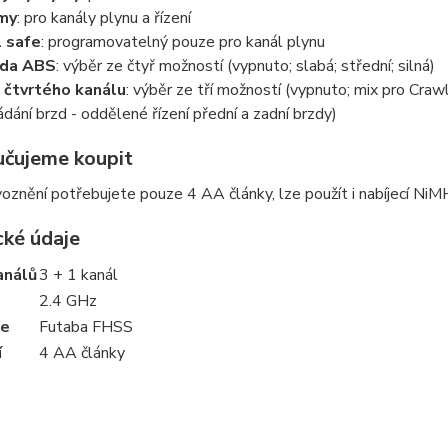
my
: pro kanály plynu a řízení
l safe
: programovatelný pouze pro kanál plynu
zda ABS
: výběr ze čtyř možností (vypnuto; slabá; střední; silná)
 čtvrtého kanálu
: výběr ze tří možností (vypnuto; mix pro Crawl
ádání brzd - oddělené řízení přední a zadní brzdy)
čujeme koupit
oznění potřebujete pouze 4 AA články, lze použít i nabíjecí NiM
cké údaje
análů
3 + 1 kanál
2.4 GHz
ce
Futaba FHSS
í
4 AA články