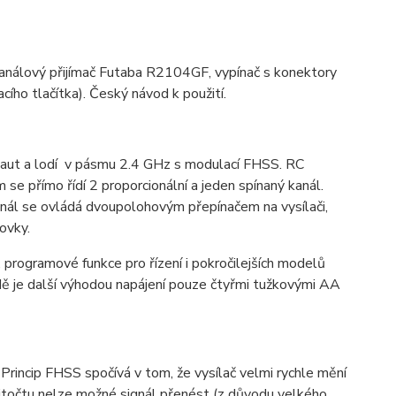
análový přijímač Futaba R2104GF, vypínač s konektory
ho tlačítka). Český návod k použití.
aut a lodí v pásmu 2.4 GHz s modulací FHSS. RC
 se přímo řídí 2 proporcionální a jeden spínaný kanál.
anál se ovládá dvoupolohovým přepínačem na vysílači,
ovky.
programové funkce pro řízení i pokročilejších modelů
dě je další výhodou napájení pouze čtyřmi tužkovými AA
rincip FHSS spočívá v tom, že vysílač velmi rychle mění
itočtu nelze možné signál přenést (z důvodu velkého