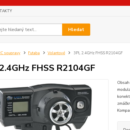
TAKTY
Hledat
C soupravy
Futaba
Volantové
3PL 2.4GHz FHSS R2104GF
 2.4GHz FHSS R2104GF
Obsah 
modula
konekt
zmáčknu
Kompak
Dos