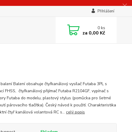
Přihlášení
0
ks
za
0,00 Kč
balení Balení obsahuje čtyřkanálový vysílač Futaba 3PL s
cí FHSS, čtyřkanálový přijímač Futaba R2104GF, vypínač s
ory Futaba do modelu, plastový stylus (pomůcka pro šetrné
tí párovacího tlačítka). Český návod k použití. Charakteristika
tní čtyř kanálová volantová RC s...
celý popis
tupnost
Skladem