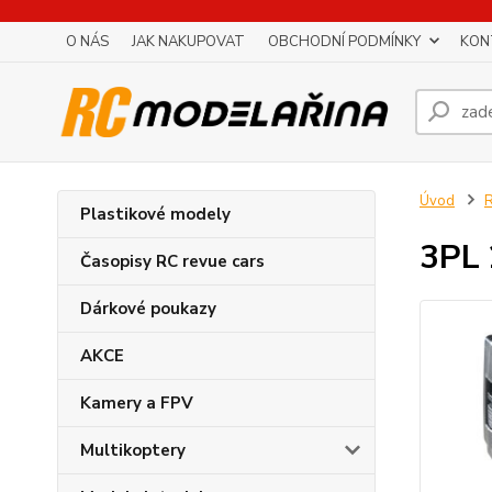
O NÁS
JAK NAKUPOVAT
OBCHODNÍ PODMÍNKY
KON
Úvod
R
Plastikové modely
3PL
Časopisy RC revue cars
Dárkové poukazy
AKCE
Kamery a FPV
Multikoptery