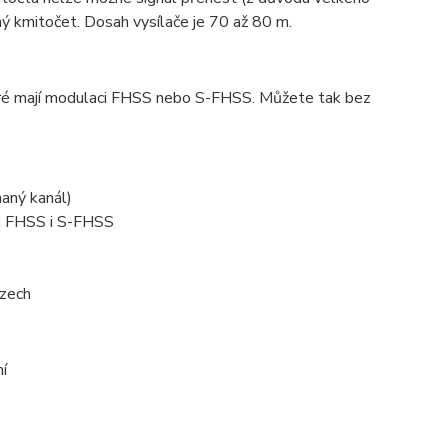
iný kmitočet. Dosah vysílače je 70 až 80 m.
které mají modulaci FHSS nebo S-FHSS. Můžete tak bez
naný kanál)
ba FHSS i S-FHSS
azech
í