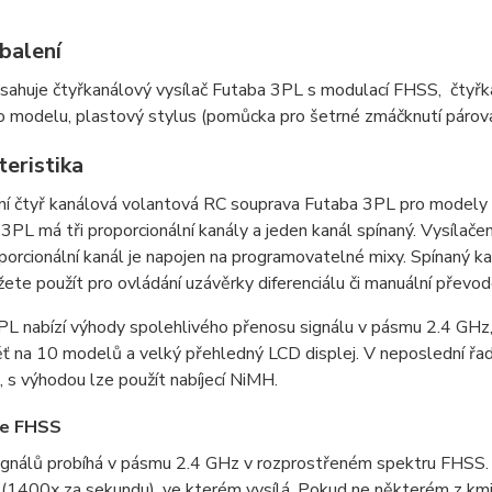
balení
bsahuje čtyřkanálový vysílač Futaba 3PL s modulací FHSS, čtyřk
 modelu, plastový stylus (pomůcka pro šetrné zmáčknutí párovací
teristika
í čtyř kanálová volantová RC souprava Futaba 3PL pro modely 
3PL má tři proporcionální kanály a jeden kanál spínaný. Vysílačem
porcionální kanál je napojen na programovatelné mixy. Spínaný k
ete použít pro ovládání uzávěrky diferenciálu či manuální převod
L nabízí výhody spolehlivého přenosu signálu v pásmu 2.4 GHz, 
ť na 10 modelů a velký přehledný LCD displej. V neposlední řa
, s výhodou lze použít nabíjecí NiMH.
e FHSS
gnálů probíhá v pásmu 2.4 GHz v rozprostřeném spektru FHSS. P
 (1400x za sekundu), ve kterém vysílá. Pokud ne některém z km