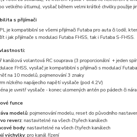
bo velkého útlumu), vysílač během velmi krátké chvilky použije j
ilita s přijímači
PL je kompatibilní se všemi přijímači Futaba pro auta či lodě, 
ít i jak přijímače s modulaci Futaba FHSS, tak i Futaba S-FHSS.
lastnosti:
ř kanálová volantová RC souprava (3 proporcionální + jeden spí
ulace FHSS, vysílač je kompatibilní s přijímači s modulací Futa
ěť na 10 modelů, pojmenování 3 znaky
rm nízkého napájecího napětí vysílače (pod 4.2V)
éna je uvnitř vysílače - konec ulomených antén po pádech či nár
ové funce
ráva modelů
: pojmenování modelu, reset do původního nastaven
vo reverz
: nastavitelné na všech čtyřech kanálech
ncové body
: nastavitelné na všech čtyřech kanálech
jí výchylky
: pro kanál řízení