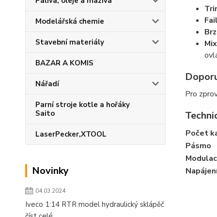
Paliva, oleje a maziva
Tri
Fai
Modelářská chemie
Br
Stavební materiály
Mix
ovl
BAZAR A KOMIS
Doporu
Nářadí
Pro zprov
Parní stroje kotle a hořáky
Saito
Techni
Počet k
LaserPecker,XTOOL
Pásmo
Modula
Novinky
Napájen
04.03.2024
Iveco 1:14 RTR model hydraulický sklápěč
číst celé