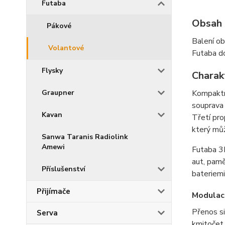
Futaba
Obsah 
Pákové
Balení o
Volantové
Futaba do
Flysky
Charak
Kompaktn
Graupner
souprava 
Kavan
Třetí pro
který můž
Sanwa Taranis Radiolink
Amewi
Futaba 3P
aut, pamě
Příslušenství
bateriemi
Přijímače
Modulac
Přenos si
Serva
kmitočet