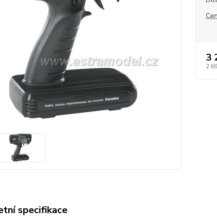
Cen
3 
2 6
tní specifikace