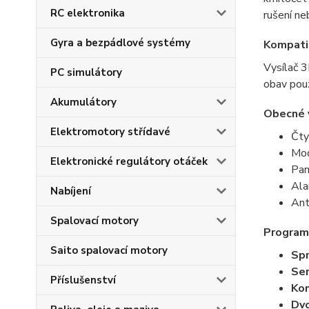
RC elektronika
rušení ne
Gyra a bezpádlové systémy
Kompatib
Vysílač 3
PC simulátory
obav použ
Akumulátory
Obecné v
Elektromotory střídavé
Čty
Mod
Elektronické regulátory otáček
Pam
Ala
Nabíjení
Ant
Spalovací motory
Program
Saito spalovací motory
Sp
Ser
Příslušenství
Ko
Dvo