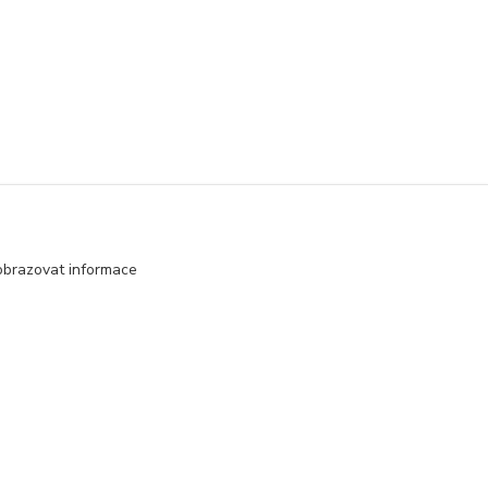
obrazovat informace
Vytvořeno na
Eshop-rychle.cz