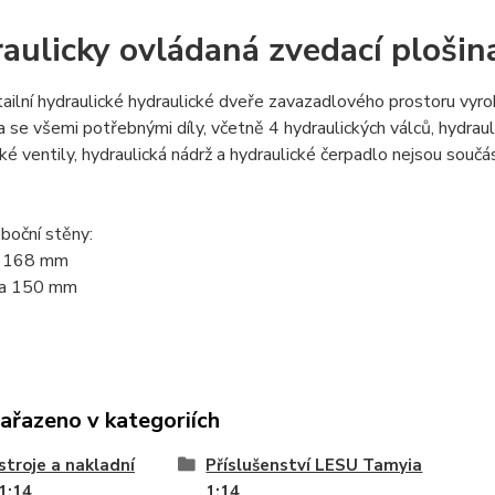
aulicky ovládaná zvedací ploši
ailní hydraulické hydraulické dveře zavazadlového prostoru vyro
a se všemi potřebnými díly, včetně 4 hydraulických válců, hydrau
ké ventily, hydraulická nádrž a hydraulické čerpadlo nejsou součá
boční stěny:
ca 168 mm
ca 150 mm
zařazeno v kategoriích
stroje a nakladní
Příslušenství LESU Tamyia
1:14
1:14