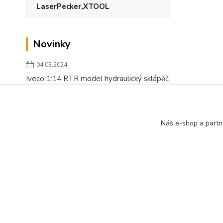
LaserPecker,XTOOL
Novinky
04.03.2024
Iveco 1:14 RTR model hydraulický sklápěč
číst celé
Zobrazit všechny novinky
Náš e-shop a partn