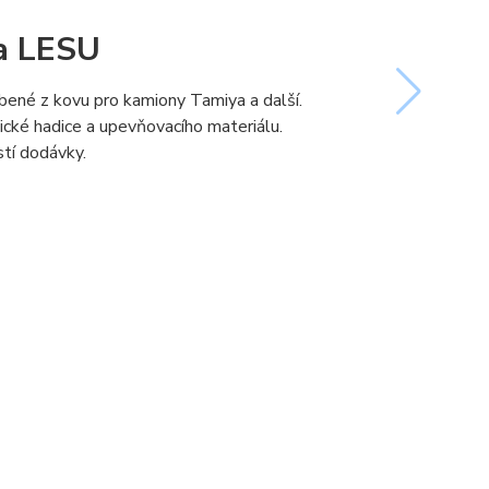
na LESU
bené z kovu pro kamiony Tamiya a další.
lické hadice a upevňovacího materiálu.
stí dodávky.