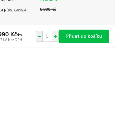
a před slevou
6 990 Kč
990 Kč
/
ks
Přidat do košíku
77 Kč
bez DPH