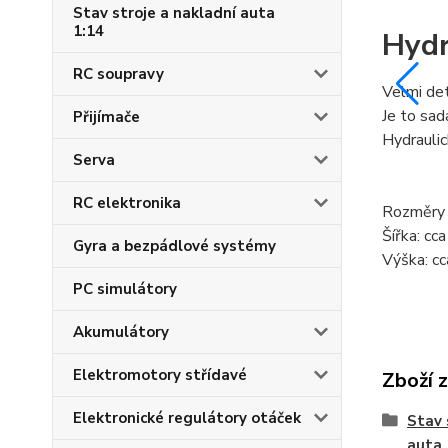
Stav stroje a nakladní auta
1:14
Hydr
RC soupravy
Velmi det
Je to sad
Přijímače
Hydraulic
Serva
RC elektronika
Rozměry 
Šířka: c
Gyra a bezpádlové systémy
Výška: c
PC simulátory
Akumulátory
Elektromotory střídavé
Zboží 
Elektronické regulátory otáček
Stav 
auta 