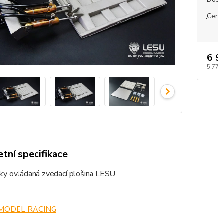
Cen
6 
5 7
tní specifikace
cky ovládaná zvedací plošina LESU