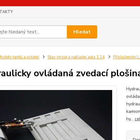
TAKTY
Hledat
odely tanků a ostatní
Stav stroje a nakladní auta 1:14
Příslušenství
aulicky ovládaná zvedací ploši
Hydra
ovláda
hydrau
kamion
hy...
ce
Dos