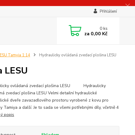
Přihlášení
0
ks
za
0,00 Kč
 LESU Tamyia 1:14
Hydraulicky ovládaná zvedací plošina LESU
na LESU
ulicky ovládaná zvedací plošina LESU Hydraulicky
ná zvedací plošina LESU Velmi detailní hydraulické
lické dveře zavazadlového prostoru vyrobené z kovu pro
y Tamiya a další. Je to sada se všemi potřebnými díly, včetně 4
lý popis
tupnost
Skladem