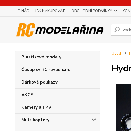
O NÁS
JAK NAKUPOVAT
OBCHODNÍ PODMÍNKY
KON
Úvod
M
Plastikové modely
Hydr
Časopisy RC revue cars
Dárkové poukazy
AKCE
Kamery a FPV
Multikoptery