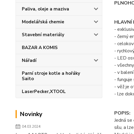
PLNOHO
Paliva, oleje a maziva
Modelářská chemie
HLAVNÍ
- exklusi
Stavební materiály
- černý 
- celoko
BAZAR A KOMIS
- rychlov
- LED osv
Nářadí
- všechn
- v balen
Parní stroje kotle a hořáky
Saito
- funguje
- věž je
LaserPecker,XTOOL
- lze dok
POPIS:
Novinky
Jedná se 
04.03.2024
sílu, a l