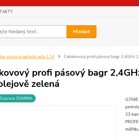
TAKTY
Hledat
tav stroje a nakladní auta 1:14
Celokovový profi pásový bagr 2,4GHz 1:1
kovový profi pásový bagr 2,4GHz
olejově zelená
Doprava ZDARMA
G704E 
petrol
23 kan
PROFES
měřítku