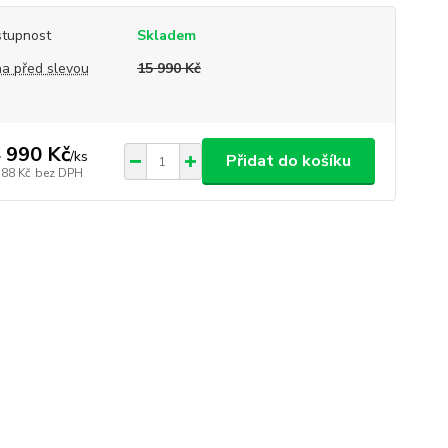
tupnost
Skladem
a před slevou
15 990 Kč
 990 Kč
/
ks
Přidat do košíku
388 Kč
bez DPH