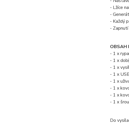
- Nástavb
- Lžíce n
- Generát
- Každý p
- Zapnutí
OBSAH 
- 1 x ry
- 1 x dob
- 1 x vys
- 1 x USB
- 1 x uži
- 1 x kov
- 1 x kov
- 1 x šro
Do vysíla