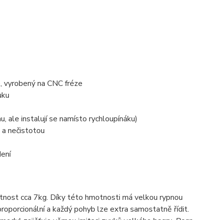
če, vyrobený na CNC fréze
uku
u, ale instalují se namísto rychloupínáku)
e a nečistotou
dení
otnost cca 7kg. Díky této hmotnosti má velkou rypnou
roporcionální a každý pohyb lze extra samostatně řídit.