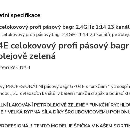
tní specifikace
elokovový profi pásový bagr 2,4GHz 1:14 23 kanál
E celokovový profi pásový bagr
olejově zelená
 990 Kč s DPH
vý PROFESIONÁLNÍ pásový bagr G704E s funkčním "rychloupínák
odul, 23 ovládacích kanálů, v balení i funkční drapák a bourací k
LNÍ LAKOVÁNÍ PETROLEJOVĚ ZELENÉ * FUNKČNÍ RYCHLO
ČE * VELKÁ RYPNÁ SÍLA DÍKY ŠROUBOVICOVÉMU POHON
PROFESIONÁL! TENTO MODEL JE ŠPIČKA V NAŠEM SORTI