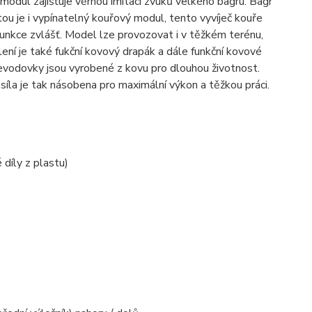
odul zajišťuje věrnou imitaci zvuků velkého bagru. Bagr
tou je i vypínatelný kouřový modul, tento vyvíječ kouře
funkce zvlášť. Model lze provozovat i v těžkém terénu,
lení je také fukční kovový drapák a dále funkční kovové
řevodovky jsou vyrobené z kovu pro dlouhou životnost.
íla je tak násobena pro maximální výkon a těžkou práci.
díly z plastu)