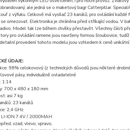
vybaven výkonným LED osvětlením, i pro noční provoz. Zvukový m
 obrandovaný, ale jedná se o maketový bagr Catterpillar. Speciali
kouř z výfuku. Celkově má vysílač 23 kanálů, pro ovládání každé 
se omezovat. Elektronika je chráněna před stříkající vodou. V ba
ladivo. Model tak lze během chvílky přestavět. Všechny části p
ory pro ovládání ramene jsou navrženy formou šroubovice, tudíž s
 detailní provedení tohoto modelu jsou vzhledem k ceně unikátní.
KÉ ÚDAJE:
kce: 98% celokovový (z technických důvodů jsou některé drobné 
Kovové pásy, individuálně ovladatelné
: 1:14
y: 700 x 480 x 180 mm
t: asi 7 kg
análů: 23 kanálů
nce: 2,4 GHz
e: LI-ION 7.4V / 2000MAH
 vpřed, vzad, vlevo, vpravo,