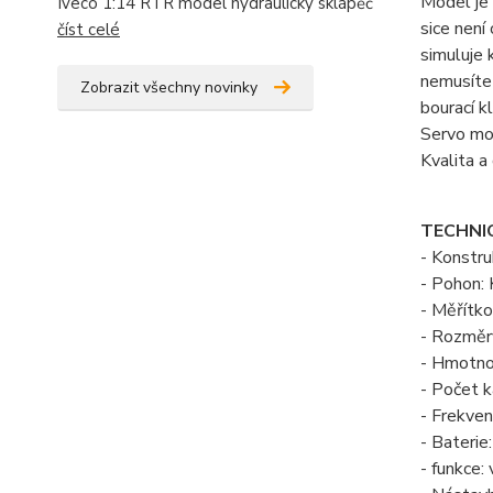
Model je 
Iveco 1:14 RTR model hydraulický sklápěč
sice není
číst celé
simuluje 
nemusíte 
Zobrazit všechny novinky
bourací k
Servo mot
Kvalita a
TECHNIC
- Konstru
- Pohon: 
- Měřítko
- Rozměr
- Hmotnos
- Počet k
- Frekve
- Bateri
- funkce: