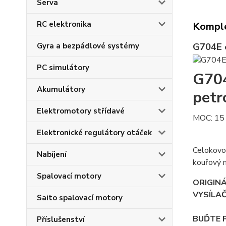
Serva
RC elektronika
Komple
G704E c
Gyra a bezpádlové systémy
PC simulátory
G704
Akumulátory
petr
Elektromotory střídavé
MOC: 15
Elektronické regulátory otáček
Celokovo
Nabíjení
kouřový m
Spalovací motory
ORIGINÁ
VYSÍLA
Saito spalovací motory
BUĎTE 
Příslušenství