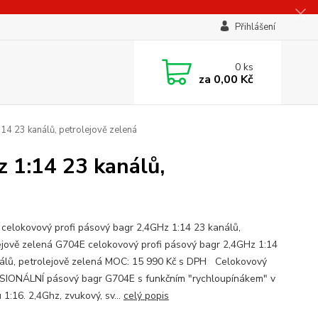
Přihlášení
0
ks
za
0,00 Kč
4 23 kanálů, petrolejově zelená
 1:14 23 kanálů,
celokovový profi pásový bagr 2,4GHz 1:14 23 kanálů,
ejově zelená G704E celokovový profi pásový bagr 2,4GHz 1:14
álů, petrolejově zelená MOC: 15 990 Kč s DPH Celokovový
IONÁLNÍ pásový bagr G704E s funkčním "rychloupínákem" v
 1:16. 2,4Ghz, zvukový, sv...
celý popis