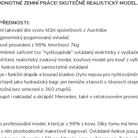
DNOTNÉ ZEMNÍ PRÁCE! SKUTEČNĚ REALISTICKÝ MODEL.
 PŘEDNOSTI:
vní lakování dle vzoru těžní společnosti z Austrálie
ergonomický pogumovaný ovladač
vové provedení z 98%, hmotnost 7kg
ýměnné zařízení tzv. "rychloupínák" ovládaný elektricky z vysíla
ětlení, realistický zvukový modul, kouřový model pro kouř z výf
y funkce kompletně samostatně ovládané
í je i funkční drapák a bourací kladivo (tyto nejsou pro rychlovýměn
 stejně jako hydraulický bagr, jen nemáte starosti s těsností olej
 otočná bez omezení o 360 stupňů
oupit i nakladač a sklápěč Mercedes, také v celokovovém prove
o profesionální model, který je z 98% z kovu. Díky tomu má hm
ze s ním plnohodnotně maketově bagrovat. Ovládané funkce jsou p