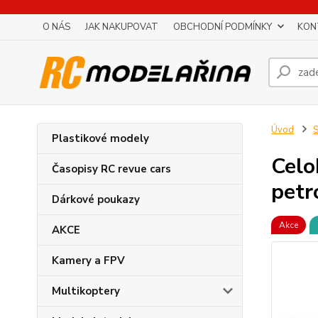
O NÁS
JAK NAKUPOVAT
OBCHODNÍ PODMÍNKY
KON
Úvod
S
Plastikové modely
Celo
Časopisy RC revue cars
petr
Dárkové poukazy
Akce
AKCE
Kamery a FPV
Multikoptery