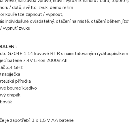
a vlevo, nástavba vpravo, hlavní výložník nahoru / dolů, toporo (p
ahoru / dolů, světlo, zvuk, demo režim
or kouře lze zapnout / vypnout,
ás individuálně ovladatelný, otáčení na místě, otáčení během jízd
 / vypnutí zvuku
BALENÍ:
padlo G704E 1:14 kovové RTR s nainstalovaným rychloupínákem
íjecí baterie 7.4V Li-Ion 2000mAh
ílač 2,4 GHz
 nabíječka
vatelská příručka
ové bourací kladivo
ový drapák
ubovák
če je zapotřebí: 3 x 1,5 V AA baterie