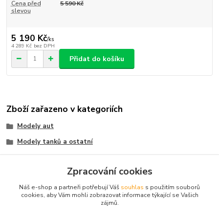
Cena před
5 590 Kč
slevou
5 190 Kč
/
ks
4 289 Kč
bez DPH
Přidat do košíku
Zboží zařazeno v kategoriích
Modely aut
Modely tanků a ostatní
Tanky
Zpracování cookies
1:12 1:14 1:16-18 1:28
Náš e-shop a partneři potřebují Váš
souhlas
s použitím souborů
Tanky TORRO MATORRO PROFI
cookies, aby Vám mohli zobrazovat informace týkající se Vašich
zájmů.
Terénní