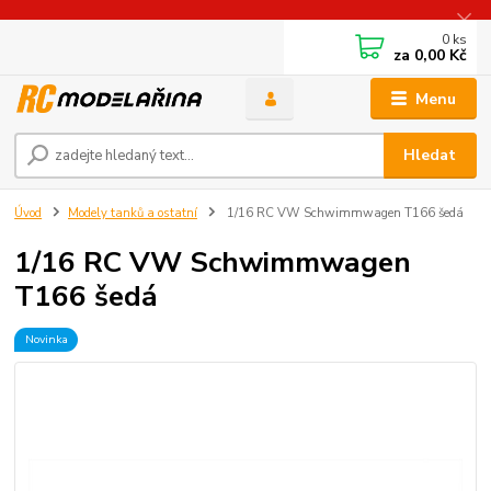
0
ks
za
0,00 Kč
Menu
Hledat
Úvod
Modely tanků a ostatní
1/16 RC VW Schwimmwagen T166 šedá
1/16 RC VW Schwimmwagen
T166 šedá
Novinka