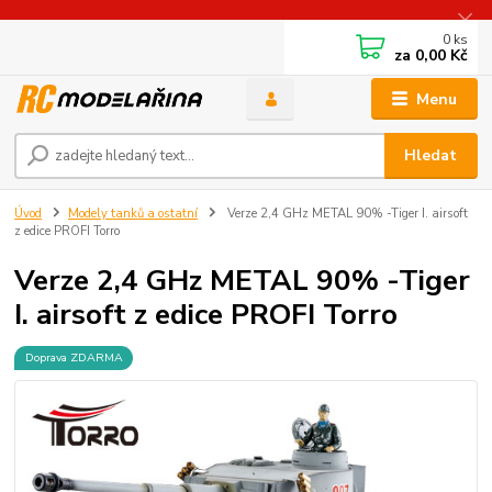
0
ks
za
0,00 Kč
Menu
Hledat
Úvod
Modely tanků a ostatní
Verze 2,4 GHz METAL 90% -Tiger I. airsoft
z edice PROFI Torro
Verze 2,4 GHz METAL 90% -Tiger
I. airsoft z edice PROFI Torro
Doprava ZDARMA