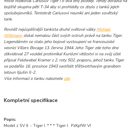
místě hlídkoval Cariusův Tiger i o dva dny později. Tehdy dorazila na
bojiště skupina pěti T-34 aby si prohlédly co zbylo z tanků jejich
spolubojovníků. Tentokrát Cariusovi neunikl ani jeden sovětský
tank.
Rovněž nejúspěšnější tankista druhé světové války
Michael
Wittmann
získal nemalou část svých ostruh právě na tanku Tiger.
Legendárním se stalo jeho bojové vystoupení ve francouzské
vesnici Villers Bocage 13. června 1944. Jeho Tiger zde toho dne
zlikvidoval 27 vozidel protivníka! Kuriózní vítězství si na svůj účet
připsal Feldwebel Kramer z 2. roty 502. praporu, jehož tanku Tiger
se podařilo 16. prosince 1943 sestřelit tříštivotrhavým granátem
letoun Iljušin Il-2.
Více informací o tanku naleznete
zde
Kompletní specifikace
Popis:
Model z SV II. - Tiger I. * * * Tiger I. PzKpfW VI