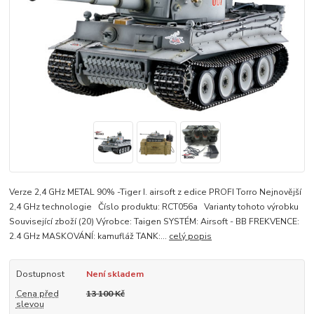
Verze 2,4 GHz METAL 90% -Tiger I. airsoft z edice PROFI Torro Nejnovější
2,4 GHz technologie Číslo produktu: RCT056a Varianty tohoto výrobku
Související zboží (20) Výrobce: Taigen SYSTÉM: Airsoft - BB FREKVENCE:
2.4 GHz MASKOVÁNÍ: kamufláž TANK:...
celý popis
Dostupnost
Není skladem
Cena před
13 100 Kč
slevou