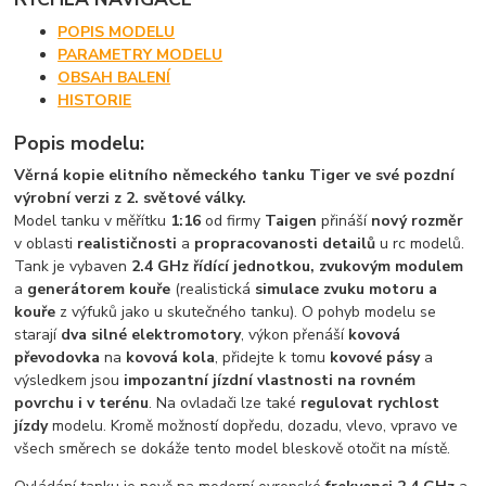
POPIS MODELU
PARAMETRY MODELU
OBSAH BALENÍ
HISTORIE
Popis modelu:
Věrná kopie elitního německého tanku Tiger ve své pozdní
výrobní verzi z 2. světové války.
Model tanku v měřítku
1:16
od firmy
Taigen
přináší
nový rozměr
v oblasti
realističnosti
a
propracovanosti detailů
u rc modelů.
Tank je vybaven
2.4 GHz řídící jednotkou, zvukovým modulem
a
generátorem kouře
(realistická
simulace zvuku motoru a
kouře
z výfuků jako u skutečného tanku). O pohyb modelu se
starají
dva silné elektromotory
, výkon přenáší
kovová
převodovka
na
kovová kola
, přidejte k tomu
kovové pásy
a
výsledkem jsou
impozantní jízdní vlastnosti na rovném
povrchu i v terénu
. Na ovladači lze také
regulovat rychlost
jízdy
modelu. Kromě možností dopředu, dozadu, vlevo, vpravo ve
všech směrech se dokáže tento model bleskově otočit na místě.