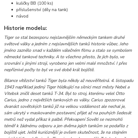
kuličky BB (100 ks)
příslušenství (díly na tank)
návod
Historie modelu:
Tiger se stal bezesporu nejslavnějším německým tankem druhé
světové války a jedním z nejslavnějších tanků historie vůbec. Jeho
jméno zaznělo snad v každém válečném filmu a stalo se symbolem
německé tankové techniky. A to všechno přesto, že jich bylo, ve
srovnání s jinými stroji, vyrobeno jen velmi malé množství. I přes
nepříznivé počty to byl ve své době král bojiště.
Bilance vítězství tanků Tiger byla někdy až neuvěřitelná. 4. listopadu
1943 například jediný Tiger hlídkující na silnici mezi městy Nebel a
Vitebsk zničil deset tanků T-34. Byl to stroj, kterému velel Otto
Carius, jedno z největších tankových es války. Carius zpozoroval
dvanáct sovětských tanků již na velkou vzdálenost ale nechal je,
sám ukrytý v maskovaném postavení, přijet až na pouhých šedesát
metrů než vydal příkaz k palbě. Překvapení Sověti se nezmohli
téměř k žádnému odporu a jen dvěma jejich tankům se podařilo z
bojiště ujet. Ještě kurióznější je ovšem skutečnost, že na stejném