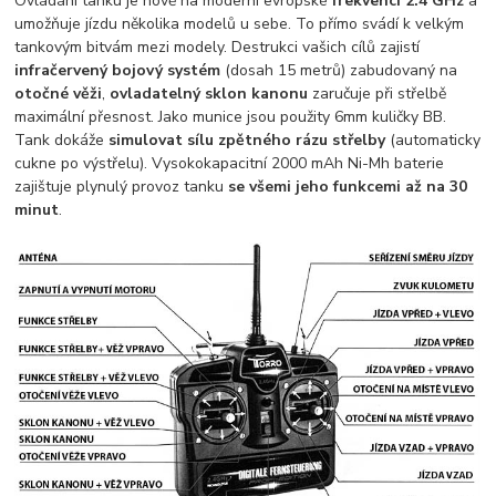
Ovládání tanku je nově na moderní evropské
frekvenci 2.4 GHz
a
umožňuje jízdu několika modelů u sebe. To přímo svádí k velkým
tankovým bitvám mezi modely. Destrukci vašich cílů zajistí
infračervený bojový systém
(dosah 15 metrů) zabudovaný na
otočné věži
,
ovladatelný sklon kanonu
zaručuje při střelbě
maximální přesnost. Jako munice jsou použity 6mm kuličky BB.
Tank dokáže
simulovat sílu zpětného rázu střelby
(automaticky
cukne po výstřelu). Vysokokapacitní 2000 mAh Ni-Mh baterie
zajištuje plynulý provoz tanku
se všemi jeho funkcemi až na 30
minut
.