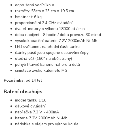
odpružená vodící kola
rozměry: 53cm x 23 cm x 19.5 cm
hmotnost: 6 kg
proporcionální 2.4 GHz ovládání
dva el. motory o výkonu 18000 ot / min
doba nabíjení - 8 hodin / doba provozu 30 minut
vysokokapacitní baterie 7.2V 2000mAh Ni-Mh
LED světlomet na přední části tanku
články pásů jsou spojené ocelovými čepy
otočná věž (160° na obě strany)
pohyb hlavně kanonu nahoru a dolů
simulace zvuku kulometu MG
Poznámka:
od 14 let
Balení obsahuje:
model tanku 1:16
dálkové ovládání
nabíječka 7.2 V - 400mA
baterie 7.2V 2000mAh Ni-Mh
nádobka s olejem pro výrobu kouře