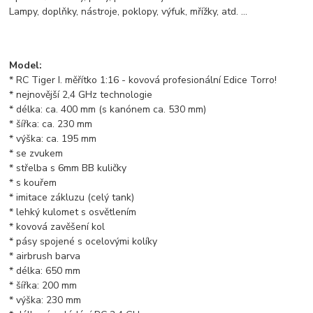
Lampy, doplňky, nástroje, poklopy, výfuk, mřížky, atd. ...
Model:
* RC Tiger I. měřítko 1:16 - kovová profesionální Edice Torro!
* nejnovější 2,4 GHz technologie
* délka: ca. 400 mm (s kanónem ca. 530 mm)
* šířka: ca. 230 mm
* výška: ca. 195 mm
* se zvukem
* střelba s 6mm BB kuličky
* s kouřem
* imitace zákluzu (celý tank)
* lehký kulomet s osvětlením
* kovová zavěšení kol
* pásy spojené s ocelovými kolíky
* airbrush barva
* délka: 650 mm
* šířka: 200 mm
* výška: 230 mm