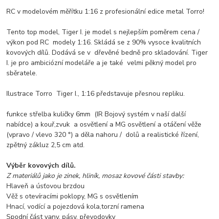
RC v modelovém měřítku 1:16 z profesionální edice metal Torro!
Tento top model, Tiger I. je model s nejlepším poměrem cena /
výkon pod RC modely 1:16. Skládá se z 90% vysoce kvalitních
kovových dílů. Dodává se v dřevěné bedně pro skladování. Tiger
I. je pro ambiciózní modeláře a je také velmi pěkný model pro
sběratele.
Ilustrace Torro Tiger I., 1:16 představuje přesnou repliku.
funkce střelba kuličky 6mm (IR Bojový systém v naší další
nabídce) a kouř,zvuk a osvětlení a MG osvětlení a otáčení věže
(vpravo / vlevo 320 °) a děla nahoru / dolů a realistické řízení,
zpětný zákluz 2,5 cm atd.
Výběr kovových dílů.
Z materiálů jako je zinek, hliník, mosaz kovové části stavby:
Hlaveň a úsťovou brzdou
Věž s otevíracími poklopy, MG s osvětlením
Hnací, vodící a pojezdová kola,torzní ramena
Spodní část vany, pásy, převodovky