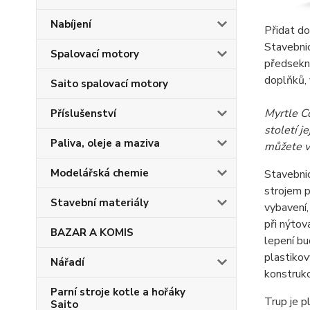
Nabíjení
Přidat do
Stavebni
Spalovací motory
předsekn
doplňků, 
Saito spalovací motory
Myrtle Co
Příslušenství
století j
Paliva, oleje a maziva
můžete v
Modelářská chemie
Stavebni
strojem p
Stavební materiály
vybavení,
při nýtov
BAZAR A KOMIS
lepení bu
plastikov
Nářadí
konstrukc
Parní stroje kotle a hořáky
Trup je p
Saito