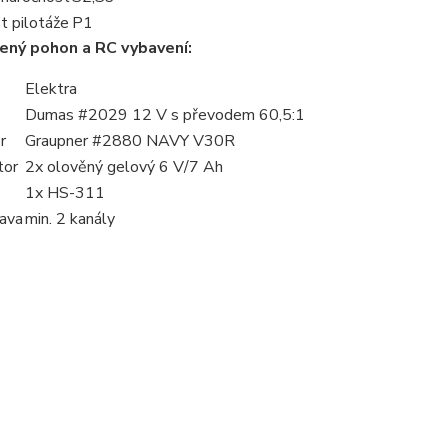
t pilotáže
P1
ený pohon a RC vybavení:
Elektra
Dumas #2029 12 V s převodem 60,5:1
r
Graupner #2880 NAVY V30R
tor
2x olověný gelový 6 V/7 Ah
1x HS-311
ava
min. 2 kanály