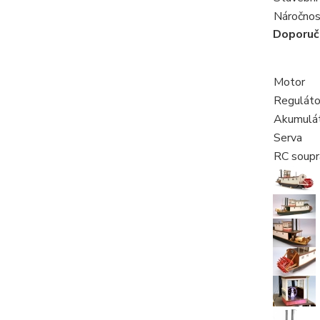
Náročnos
Doporuč
Motor
Reguláto
Akumulá
Serva
RC soupr