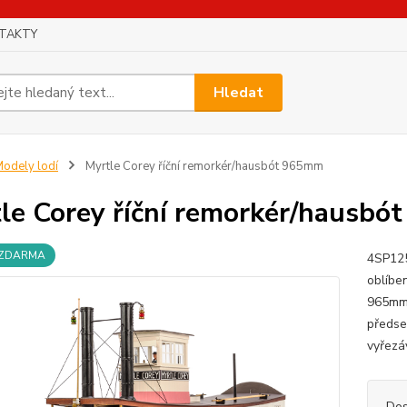
TAKTY
Hledat
odely lodí
Myrtle Corey říční remorkér/hausbót 965mm
le Corey říční remorkér/hausb
 ZDARMA
4SP125
oblíbe
965mm 
předse
vyřezá
Dos