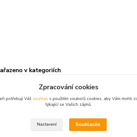
zařazeno v kategoriích
y lodí
Motorové-elektro
Stav
Zpracování cookies
eři potřebují Váš
souhlas
s použitím souborů cookies, aby Vám mohli z
týkající se Vašich zájmů.
Souhlasím
Nastavení