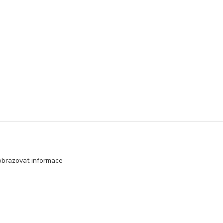
ebnice
obrazovat informace
Vytvořeno na
Eshop-rychle.cz