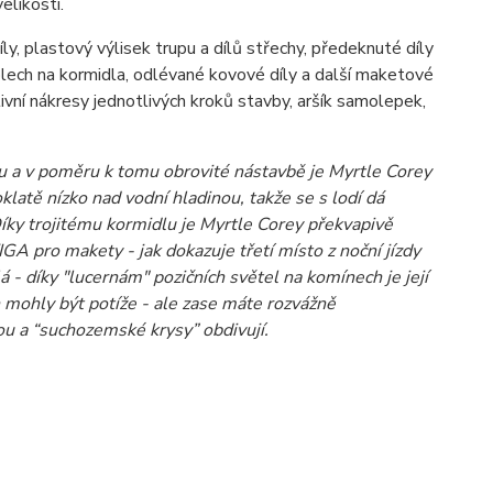
elikosti.
, plastový výlisek trupu a dílů střechy, předeknuté díly
ech na kormidla, odlévané kovové díly a další maketové
tivní nákresy jednotlivých kroků stavby, aršík samolepek,
a v poměru k tomu obrovité nástavbě je Myrtle Corey
oklatě nízko nad vodní hladinou, takže se s lodí dá
Díky trojitému kormidlu je Myrtle Corey překvapivě
GA pro makety - jak dokazuje třetí místo z noční jízdy
 - díky "lucernám" pozičních světel na komínech je její
h mohly být potíže - ale zase máte rozvážně
ou a “suchozemské krysy” obdivují.