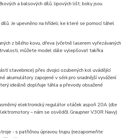
vých a balsových dílů, lipových lišt; boky jsou
ílů. Je upevněno na hřídeli, ke které se pomocí táhel
aných z bílého kovu, dřeva (včetně laserem vyřezávaných
ytrvalosti, můžete model dále vylepšovat takřka
tí stavebnice) přes dvojici ozubených kol uvádějící
né akumulátory zapojené v sérii pro snadnější vyvážení
terý ideálně doplňuje táhla a převody obsažené
ousměrný elektronický regulátor otáček aspoň 20A (dle
 elektromotory – nám se osvědčil Graupner V30R Navy)
stroje - s patřičnou úpravou trupu (nezapomeňte