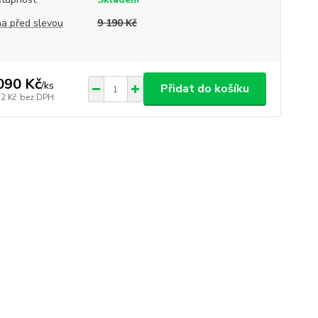
a před slevou
9 190 Kč
090 Kč
/
ks
Přidat do košíku
12 Kč
bez DPH