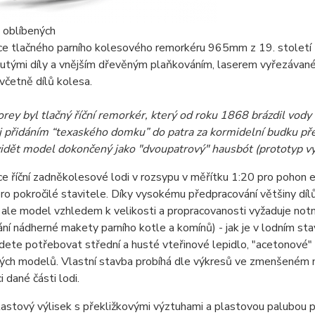
 oblíbených
ce tlačného parního kolesového remorkéru 965mm z 19. století 
utými díly a vnějším dřevěným plaňkováním, laserem vyřezávané
včetně dílů kolesa.
rey byl tlačný říční remorkér, který od roku 1868 brázdil vody
ej přidáním “texaského domku” do patra za kormidelní budku pře
idět model dokončený jako "dvoupatrový" hausbót (prototyp výr
ce říční zadněkolesové lodi v rozsypu v měřítku 1:20 pro poho
ro pokročilé stavitele. Díky vysokému předpracování většiny dílů
 ale model vzhledem k velikosti a propracovanosti vyžaduje notno
ání nádherné makety parního kotle a komínů) - jak je v lodním st
dete potřebovat střední a husté vteřinové lepidlo, "acetonové" 
ých modelů. Vlastní stavba probíhá dle výkresů ve zmenšeném mě
i dané části lodi.
lastový výlisek s překližkovými výztuhami a plastovou palubou 