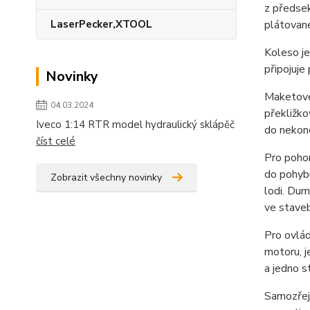
z předsek
LaserPecker,XTOOL
plátovan
Koleso je
připojuj
Novinky
Maketové 
04.03.2024
překližko
Iveco 1:14 RTR model hydraulický sklápěč
do nekoneč
číst celé
Pro pohon
do pohybu
Zobrazit všechny novinky
lodi. Du
ve staveb
Pro ovlád
motoru, 
a jedno s
Samozřejm