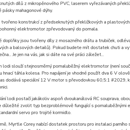
nutých dílů z mikropěnového PVC, laserem vyřezávaných překližko
é pásky mahagonové dýhy.
 tvořeno konstrukcí z předseknutých překližkových a plastových d
e pohonný elektromotor zpřevodovaný do pomala.
doplňky jsou tvořeny díly z mosazného drátu a trubiček, odlév
vých a balsových detailů). Pokud budete mít dostatek chuti a v
na... Je jen na vás, jak si dáte na své práci záležet...
 lodi slouží stejnosměrný pomaluběžný elektromotor (není součás
 hnací táhla kolesa. Pro napájení je vhodné použít dva 6 V olově
mas dodává speciální 12 V motor s převodovkou 60,5:1 #2029, k
nici.
ání lodi postačí jakákoliv aspoň dvoukanálová RC souprava, ob
je důležité zvolit typ bezproblémově fungující s pomaluběžnými
tandardní servo pro trojité kormidlo.
ě, Myrtle Corey nabízí dostatek prostoru pro instalaci parního 