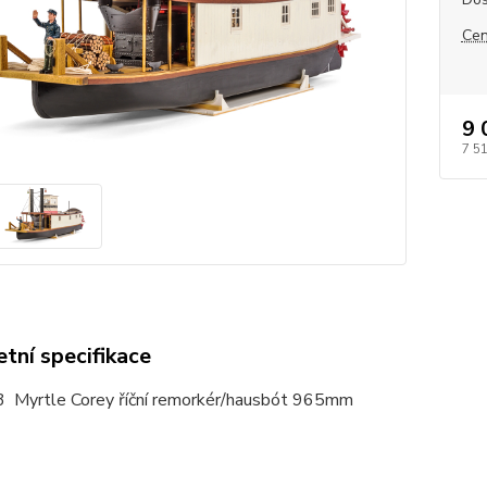
Cen
9 
7 5
tní specifikace
53
Myrtle Corey říční remorkér/hausbót 965mm