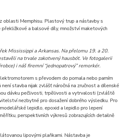
z oblasti Memphisu. Plastový trup a nástavby s
 překližkové a balsové díly, množství maketových
 řek Mississippi a Arkansas. Na přelomu 19. a 20.
stavěli na trvale zakotvený hausbót. Ve fotogalerii
obce) i náš firemní “jednopatrový” remorkér.
n elektromotorem s převodem do pomala nebo parním
 není stavba nijak zvlášť náročná na zručnost a dílenské
u dávku pečlivosti, trpělivosti a vytrvalosti (zvláště
avitelství nezbytné pro dosažení dobrého výsledku. Pro
modelářské lepidlo, epoxid a lepidlo pro lepení
řítku, perspektivních výkresů zobrazujících detailně
plátovanou lipovými plaňkami. Nástavba je