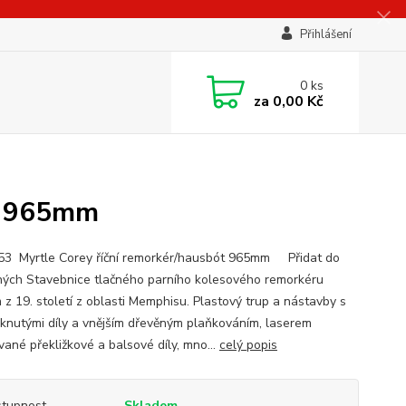
Přihlášení
0
ks
za
0,00 Kč
ót 965mm
3 Myrtle Corey říční remorkér/hausbót 965mm Přidat do
ných Stavebnice tlačného parního kolesového remorkéru
z 19. století z oblasti Memphisu. Plastový trup a nástavby s
knutými díly a vnějším dřevěným plaňkováním, laserem
vané překližkové a balsové díly, mno...
celý popis
tupnost
Skladem