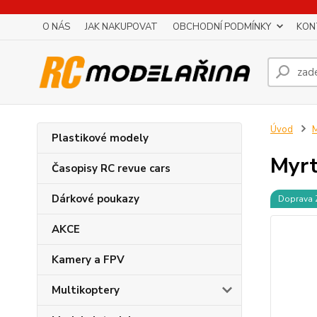
O NÁS
JAK NAKUPOVAT
OBCHODNÍ PODMÍNKY
KON
Úvod
M
Plastikové modely
Myrt
Časopisy RC revue cars
Dárkové poukazy
Doprava
AKCE
Kamery a FPV
Multikoptery