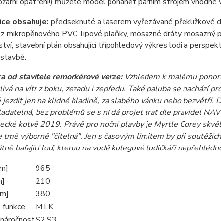
ožární opatření!) můžete model pohánět parním strojem vhodné v
ce obsahuje:
předseknuté a laserem vyřezávané překližkové díly
z mikropěnového PVC, lipové plaňky, mosazné dráty, mosazný pl
ství, stavební plán obsahující třípohledový výkres lodi a perspek
 stavbě.
 od stavitele remorkérové verze:
Vzhledem k malému ponoru 
livá na vítr z boku, zezadu i zepředu. Také paluba se nachází pr
jezdit jen na klidné hladině, za slabého vánku nebo bezvětří. 
adatelná, bez problémů se s ní dá projet trať dle pravidel NAVI
ecké kotvě 2019. Právě pro noční plavby je Myrtle Corey skvělá
 tmě výborně "čitelná". Jen s časovým limitem by při soutěžíc
tně bafající loď, kterou na vodě kolegové lodičkáři nepřehlédn
mm]
965
m]
210
mm]
380
 funkce
M,LK
 náročnost
S2,S3