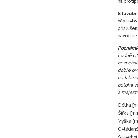
na protip
Stavebni
nástavby 
příslušen
návod ke
Poznámka
hodně cit
bezpečně 
dobře ovl
na Jablon
poloha ve
a majestá
Délka [
Šířka [m
Výška [
Ovládané
Stavební