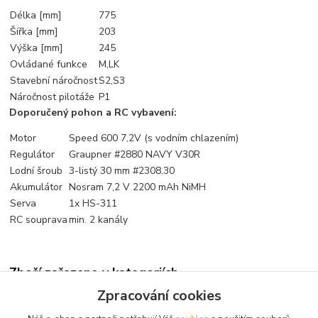
Délka [mm]
775
Šířka [mm]
203
Výška [mm]
245
Ovládané funkce
M,LK
Stavební náročnost
S2,S3
Náročnost pilotáže
P1
Doporučený pohon a RC vybavení:
Motor
Speed 600 7,2V (s vodním chlazením)
Regulátor
Graupner #2880 NAVY V30R
Lodní šroub
3-listý 30 mm #2308.30
Akumulátor
Nosram 7,2 V 2200 mAh NiMH
Serva
1x HS-311
RC souprava
min. 2 kanály
Zboží zařazeno v kategoriích
Zpracování cookies
Modely lodí