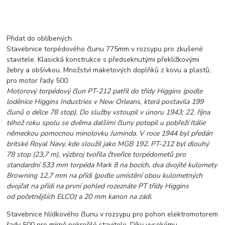
Přidat do oblíbených
Stavebnice torpédového člunu 775mm v rozsypu pro zkušené
stavitele. Klasická konstrukce s předseknutými překližkovými
žebry a obšívkou. Množství maketových doplňků z kovu a plastů;
pro motor řady 500.
Motorový torpédový člun PT-212 patřil do třídy Higgins (podle
loděnice Higgins Industries v New Orleans, která postavila 199
člunů o délce 78 stop). Do služby vstoupil v únoru 1943; 22. října
téhož roku spolu se dvěma dalšími čluny potopil u pobřeží Itálie
německou pomocnou minolovku Juminda. V roce 1944 byl předán
britské Royal Navy, kde sloužil jako MGB 192. PT-212 byl dlouhý
78 stop (23,7 m), výzbroj tvořila čtveřice torpédometů pro
standardní 533 mm torpéda Mark 8 na bocích, dva dvojité kulomety
Browning 12,7 mm na přídi (podle umístění obou kulometných
dvojčat na přídi na první pohled rozeznáte PT třídy Higgins
od početnějších ELCO) a 20 mm kanon na zádi.
Stavebnice hlídkového člunu v rozsypu pro pohon elektromotorem
řady 500 pro mírně pokročilé stavitele. Díky vysokému