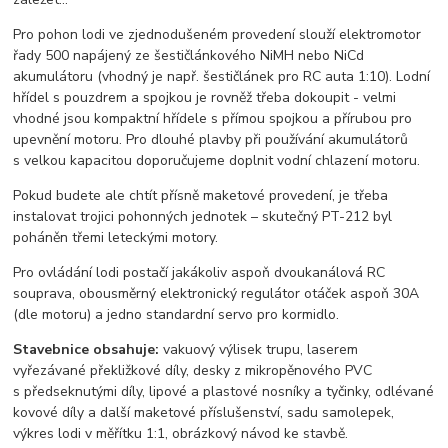
Pro pohon lodi ve zjednodušeném provedení slouží elektromotor
řady 500 napájený ze šestičlánkového NiMH nebo NiCd
akumulátoru (vhodný je např. šestičlánek pro RC auta 1:10). Lodní
hřídel s pouzdrem a spojkou je rovněž třeba dokoupit - velmi
vhodné jsou kompaktní hřídele s přímou spojkou a přírubou pro
upevnění motoru. Pro dlouhé plavby při používání akumulátorů
s velkou kapacitou doporučujeme doplnit vodní chlazení motoru.
Pokud budete ale chtít přísně maketové provedení, je třeba
instalovat trojici pohonných jednotek – skutečný PT-212 byl
poháněn třemi leteckými motory.
Pro ovládání lodi postačí jakákoliv aspoň dvoukanálová RC
souprava, obousměrný elektronický regulátor otáček aspoň 30A
(dle motoru) a jedno standardní servo pro kormidlo.
Stavebnice obsahuje:
vakuový výlisek trupu, laserem
vyřezávané překližkové díly, desky z mikropěnového PVC
s předseknutými díly, lipové a plastové nosníky a tyčinky, odlévané
kovové díly a další maketové příslušenství, sadu samolepek,
výkres lodi v měřítku 1:1, obrázkový návod ke stavbě.