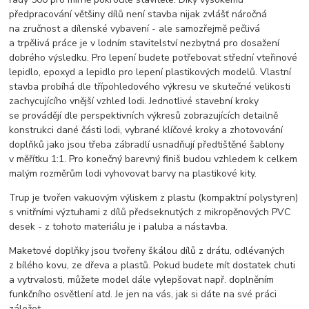
předpracování většiny dílů není stavba nijak zvlášť náročná
na zručnost a dílenské vybavení - ale samozřejmě pečlivá
a trpělivá práce je v lodním stavitelství nezbytná pro dosažení
dobrého výsledku. Pro lepení budete potřebovat střední vteřinové
lepidlo, epoxyd a lepidlo pro lepení plastikových modelů. Vlastní
stavba probíhá dle třípohledového výkresu ve skutečné velikosti
zachycujícího vnější vzhled lodi. Jednotlivé stavební kroky
se provádějí dle perspektivních výkresů zobrazujících detailně
konstrukci dané části lodi, vybrané klíčové kroky a zhotovování
doplňků jako jsou třeba zábradlí usnadňují předtištěné šablony
v měřítku 1:1. Pro konečný barevný finiš budou vzhledem k celkem
malým rozměrům lodi vyhovovat barvy na plastikové kity.
Trup je tvořen vakuovým výliskem z plastu (kompaktní polystyren)
s vnitřními výztuhami z dílů předseknutých z mikropěnových PVC
desek - z tohoto materiálu je i paluba a nástavba.
Maketové doplňky jsou tvořeny škálou dílů z drátu, odlévaných
z bílého kovu, ze dřeva a plastů. Pokud budete mít dostatek chuti
a vytrvalosti, můžete model dále vylepšovat např. doplněním
funkčního osvětlení atd. Je jen na vás, jak si dáte na své práci
záležet...