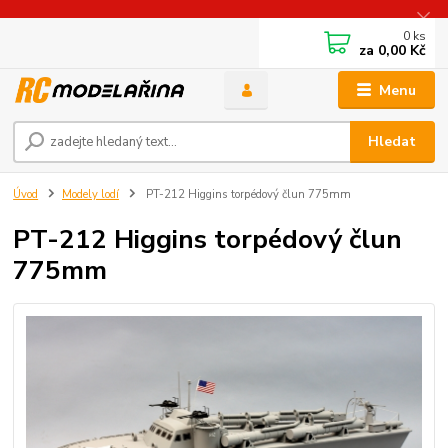
0
ks
za
0,00 Kč
Menu
Hledat
Úvod
Modely lodí
PT-212 Higgins torpédový člun 775mm
PT-212 Higgins torpédový člun
775mm