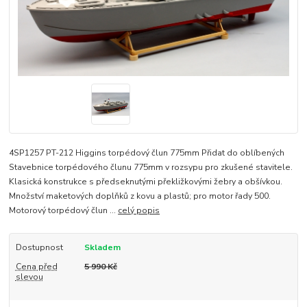
4SP1257 PT-212 Higgins torpédový člun 775mm Přidat do oblíbených
Stavebnice torpédového člunu 775mm v rozsypu pro zkušené stavitele.
Klasická konstrukce s předseknutými překližkovými žebry a obšívkou.
Množství maketových doplňků z kovu a plastů; pro motor řady 500.
Motorový torpédový člun ...
celý popis
Dostupnost
Skladem
Cena před
5 990 Kč
slevou