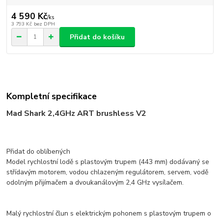
4 590 Kč
/
ks
3 793 Kč
bez DPH
Přidat do košíku
Kompletní specifikace
Mad Shark 2,4GHz ART brushless V2
Přidat do oblíbených
Model rychlostní lodě s plastovým trupem (443 mm) dodávaný se
střídavým motorem, vodou chlazeným regulátorem, servem, vodě
odolným přijímačem a dvoukanálovým 2,4 GHz vysílačem.
Malý rychlostní člun s elektrickým pohonem s plastovým trupem o