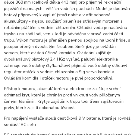
délce 368 mm (celková délka 443 mm) pro příjemné rekreační
poježdění na malých i větších vodních plochách. Model je dodáván
hotový připravený k vyplutí (stačí nabít a vložit pohonné
akumulátory - nejsou součástí balení) se střídavým motorem s
rotačním pláštěm s vodním chlazením. Chladící voda je nasávána
tryskou na zádi lodi, ven z lodi je odváděna v pravé zadní části
trupu. Výkon motoru je přenášen pevnou spojkou na lodní hřídel s
poloponořeným dvoulistým šroubem. Směr jízdy je ovládán
servem, které ovládá účinné kormidlo. Ovládání zajišťuje
dvoukanálový pistolový 2,4 HGz vysílač, palubní elektronika
zahrnuje vodě odolný čtyřkanálový přijímač, vodě odolný střídavý
regulátor otáček s vodním chlazením a 9 g servo kormidla.
Ovládání kormidla i otáček motoru je plně proporcionální.
Přístup k motoru, akumulátorům a elektronice zajišťuje vrchní
odnímací kryt, který je chráněn proti vniknutí vody přiloženým
černým těsněním. Kryt je zajištěn k trupu lodi třemi zajištovacími
prvky, které zajistí dokonalou těsnost.
Pro napájení vysílače slouží destičková 9 V baterie, která je rovněž
součástí RC setu.