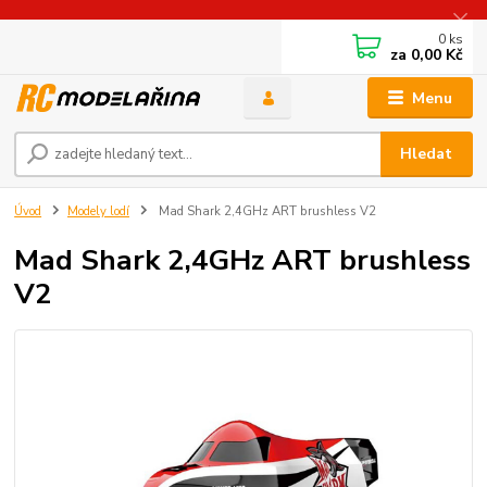
0
ks
za
0,00 Kč
Menu
Hledat
Úvod
Modely lodí
Mad Shark 2,4GHz ART brushless V2
Mad Shark 2,4GHz ART brushless
V2