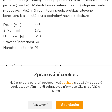
RC set obsahuje: hotový model připravený k plavbě, dvoukanálový
pistolový vysílač, 9V destičkovou baterii, plastový stojánek, sadu
imbusových klíčů, náhradní lodní šroub, protikus silového
konektoru k akumulátoru a podrobný návod k obsluze.
Délka [mm]
443
Šířka [mm]
172
Hmotnost [g]
640
Stavební náročnost
S0
Náročnost pilotáže
P1
Zboží zařazeno v kategoriích
Zpracování cookies
Modely lodí
Náš e-shop a partneři potřebují Váš
souhlas
s použitím souborů
Motorové-elektro
cookies, aby Vám mohli zobrazovat informace týkající se Vašich
zájmů.
RC sety
Souhlasím
Nastavení