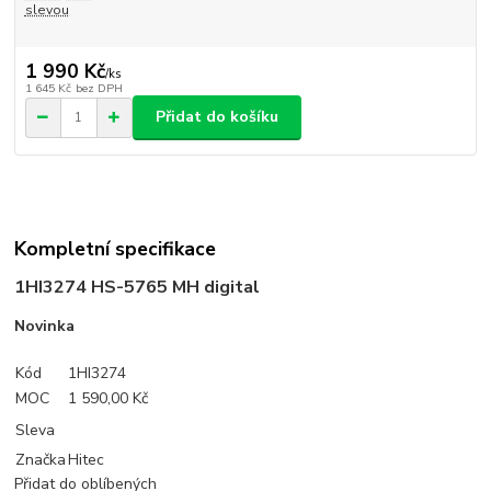
slevou
1 990 Kč
/
ks
1 645 Kč
bez DPH
Přidat do košíku
Kompletní specifikace
1HI3274
HS-5765 MH digital
Novinka
Kód
1HI3274
MOC
1 590,00 Kč
Sleva
Značka
Hitec
Přidat do oblíbených