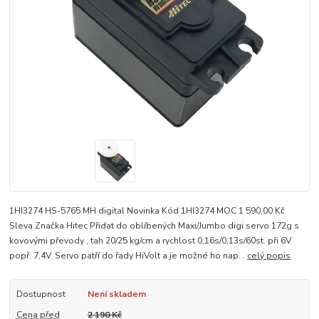
1HI3274 HS-5765 MH digital Novinka Kód 1HI3274 MOC 1 590,00 Kč
Sleva Značka Hitec Přidat do oblíbených Maxi/Jumbo digi servo 172g s
kovovými převody , tah 20/25 kg/cm a rychlost 0,16s/0,13s/60st. při 6V
popř. 7,4V. Servo patří do řady HiVolt a je možné ho nap...
celý popis
Dostupnost
Není skladem
Cena před
2 190 Kč