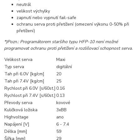
neutrál
velikost výchylky
zapnutí nebo vypnutí fail-safe
ochranu serva proti přetížení (omezení výkonu 0-50% při
přetížení)
*)Pozn.: Programátorem staršího typu HFP-10 není možné
programovat ochranu proti přetížení a rozlišovací schopnost serva.
Velikost serva
Maxi
Typ serva
digitální
Tah při 6.0V [kg/cm]
20
Tah při 7.4V [kg/cm]
25
Rychlost při 6.0V [s/60st.]
0.16
Rychlost při 7.4V [s/60st.]
0.13
Převody serva
kovové
Kuličková ložiska
3xBB
Highvoltage
ano
Napájení [V]
6 - 7.4
Délka [mm]
59
Šířka [mm]
29