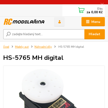
0
ks
za
0,00 Kč
Menu
Hledat
Úvod
Modely aut
Náhradní díly
HS-5765 MH digital
HS-5765 MH digital