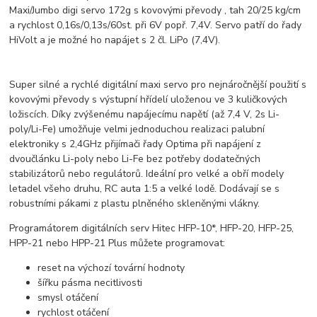
Maxi/Jumbo digi servo 172g s kovovými převody , tah 20/25 kg/cm
a rychlost 0,16s/0,13s/60st. při 6V popř. 7,4V. Servo patří do řady
HiVolt a je možné ho napájet s 2 čl. LiPo (7,4V).
Super silné a rychlé digitální maxi servo pro nejnáročnější použití s
kovovými převody s výstupní hřídelí uloženou ve 3 kuličkových
ložiscích. Díky zvýšenému napájecímu napětí (až 7,4 V, 2s Li-
poly/Li-Fe) umožňuje velmi jednoduchou realizaci palubní
elektroniky s 2,4GHz přijímači řady Optima při napájení z
dvoučlánku Li-poly nebo Li-Fe bez potřeby dodatečných
stabilizátorů nebo regulátorů. Ideální pro velké a obří modely
letadel všeho druhu, RC auta 1:5 a velké lodě. Dodávají se s
robustními pákami z plastu plněného skleněnými vlákny.
Programátorem digitálních serv Hitec HFP-10*, HFP-20, HFP-25,
HPP-21 nebo HPP-21 Plus můžete programovat:
reset na výchozí tovární hodnoty
šířku pásma necitlivosti
smysl otáčení
rychlost otáčení