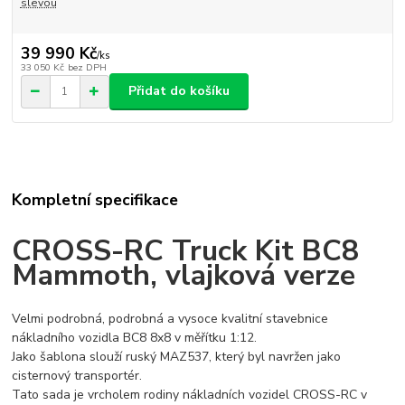
slevou
39 990 Kč
/
ks
33 050 Kč
bez DPH
Přidat do košíku
Kompletní specifikace
CROSS-RC Truck Kit BC8
Mammoth, vlajková verze
Velmi podrobná, podrobná a vysoce kvalitní stavebnice
nákladního vozidla BC8 8x8 v měřítku 1:12.
Jako šablona slouží ruský MAZ537, který byl navržen jako
cisternový transportér.
Tato sada je vrcholem rodiny nákladních vozidel CROSS-RC v