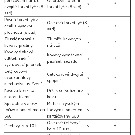
pohlcování nárazů
Odpružení přední
√
√
dvojité torzní tyče (8
torzní tyče (8 sad)
sad)
Pevná torzní tyč z
Ocelová torzní tyč (8
oceli s vysokou
√
√
sad)
přesností (8 sad)
Tlumič nárazů z
Tlumiče kovových
√
√
kovové pružiny
nárazů
Kovový tlakový
Kovový vyvažovací
odlitek zadní
√
√
paprsek zezadu
vyvažovací paprsek
Celý kovový
Celokovové dvojité
dvoukanálový
√
√
spojení
mechanismus řízení
Kovová konzola
Držák servořízení z
√
√
motoru řízení
kovu
Speciálně vysoký
Motor s vysokým
točivý moment motoru
točivým momentem
√
√
560
kartáčovaný 560
Ocelové řetězové
Ocelový zub 10T
√
√
kolo 10 zubů