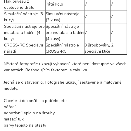
Hák přívěsu z
Páté kolo
√
√
ocelového drátu
Simulační nástroje (3
Simulační nástroje
√
√
kusy)
(3 kusy)
Speciální nástroje pro
Speciální nástroje
instalaci a ladění (4
pro instalaci a ladění
√
√
kusy)
(4 kusy)
CROSS-RC Speciální
Speciální nástroje
3 šroubováky, 2
nářadí
CROSS-RC
speciální klíče
Některé fotografie ukazují vybavení, které není dostupné ve všech
variantách. Rozhodujícím faktorem je tabulka.
Jedná se o stavebnici. Fotografie ukazují sestavené a malované
modely.
Chcete-li dokončit, co potřebujete:
nářadí
adhezivní lepidlo na šrouby
mazací tuk
barvy lepidlo na plasty