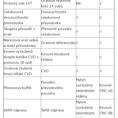
Ocelové řetězové
Ocelový zub 14T
Ne
√
kolo 14 zubů
Celokovová
Dvourychlostní
dvourychlostní
celokovová
√
√
převodovka
převodovka
Skupina převodů z
Přenosné pouzdro
√
√
oceli
celokovové
Nerezová ocel velká
Ocelové diferenciály
√
√
a malá převodovka
Kovem vyztužená
Kovové kloubové
dvojitá kulička CVD s
√
√
hřídele
poloosou (8 sad)
Ocelová ztužená
CVD
√
√
hnací hřídel CVD
Nylon
Pouzdro
vyztužený
Kovové
Přenosový kufřík
převodového
skleněnými
CNC (4)
pouzdra
vlákny
Nylon
vyztužený
Kovové
Skříň nápravy
Skříň nápravy
skleněnými
CNC (8)