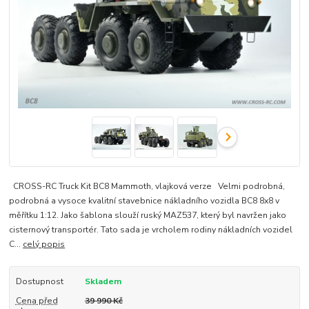
CROSS-RC Truck Kit BC8 Mammoth, vlajková verze Velmi podrobná,
podrobná a vysoce kvalitní stavebnice nákladního vozidla BC8 8x8 v
měřítku 1:12. Jako šablona slouží ruský MAZ537, který byl navržen jako
cisternový transportér. Tato sada je vrcholem rodiny nákladních vozidel
C...
celý popis
Dostupnost
Skladem
Cena před
39 990 Kč