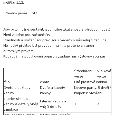
měřítku 1:12.
Vhodný přívěs T247.
Aby bylo možné sestavit, jsou nutné zkušenosti s výrobou modelů.
Není vhodné pro začátečníky.
Vlastnosti a složení souprav jsou uvedeny v následující tabulce.
Německý překlad byl proveden námi, a proto je chráněn
autorským právem.
Kopírování a publikování popisu vyžaduje náš výslovný souhlas.
Standardní
Vlajková
verze
verze
tělo
chata
Litá plastová kabina
Dveře a poklopy
Dveře a kapoty
Kovové panty, 9 dveří /
kabiny
kabiny
klapek k otevření
Interiér simulace
Interiér kabiny a
kabiny a detaily vnější
√
√
vnější detaily
simulace