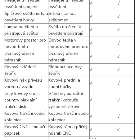
Inteligentní systém
Inteligentní systém
√
√
osvětlení spojení
osvětlení
Špičkové světlomety a
Střešní lampa,
√
√
osvětlení hlavy
světlomet
Lampa na čtení a
Světla na čtení a
√
√
přístrojové světlo
osvětlení přístrojů
Motorový prostor pro
Odvod tepla v
√
√
odvod tepla
motorovém prostoru
Ocelový přední
Ocelový přední
√
√
nárazník
nárazník
Kovový skládací
Skládací ocelový
√
√
žebřík
žebřík
Kovový hák přívěsu
Kovové přední a
√
√
vpředu / vzadu
zadní háčky
Celý kovový cross-
Všechny biaxiální
country biaxiální
trakční kotouče
√
√
trakční disk
vyrobené z kovu
Kovová trakční vodicí
Kovová trakční vodicí
√
√
kolejnice
kolejnice
Kovový CNC simulační
Kovový rám a příčný
√
√
paprsek
nosník CNC