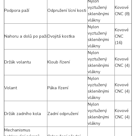
Nylon
vyztužený
Kovové
Podpora paží
Odpružení lícní kosti
skleněnými
CNC (8)
vlákny
Nylon
Kovové
vyztužený
Nahoru a dolů po paži
Dvojitá kostka
CNC
skleněnými
(16)
vlákny
Nylon
vyztužený
Kovové
Držák volantu
Kloub řízení
skleněnými
CNC (4)
vlákny
Nylon
vyztužený
Kovové
Volant
Páka řízení
skleněnými
CNC (4)
vlákny
Nylon
vyztužený
Kovové
Držák zadního kola
Zadní odpružení
skleněnými
CNC (4)
vlákny
Mechanismus