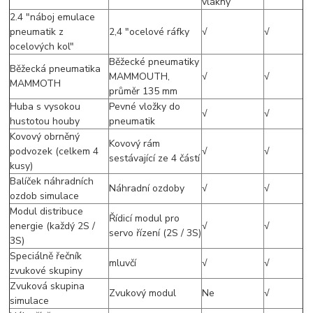
vlákny
2.4 "náboj emulace
pneumatik z
2,4 "ocelové ráfky
√
√
ocelových kol"
Běžecké pneumatiky
Běžecká pneumatika
MAMMOUTH,
√
√
MAMMOTH
průměr 135 mm
Huba s vysokou
Pevné vložky do
√
√
hustotou houby
pneumatik
Kovový obrněný
Kovový rám
podvozek (celkem 4
√
√
sestávající ze 4 částí
kusy)
Balíček náhradních
Náhradní ozdoby
√
√
ozdob simulace
Modul distribuce
Řídicí modul pro
energie (každý 2S /
√
√
servo řízení (2S / 3S)
3S)
Speciálně řečník
mluvčí
√
√
zvukové skupiny
Zvuková skupina
Zvukový modul
Ne
√
simulace