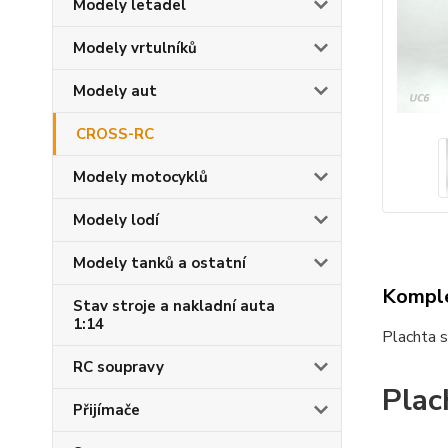
Modely letadel
Modely vrtulníků
Modely aut
CROSS-RC
Modely motocyklů
Modely lodí
Modely tanků a ostatní
Komple
Stav stroje a nakladní auta
1:14
Plachta 
RC soupravy
Plac
Přijímače