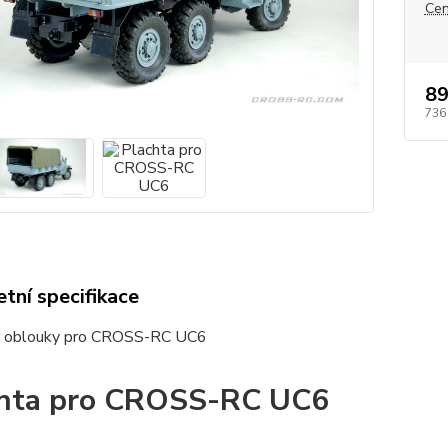
Cen
89
736
tní specifikace
s oblouky pro CROSS-RC UC6
hta pro CROSS-RC UC6