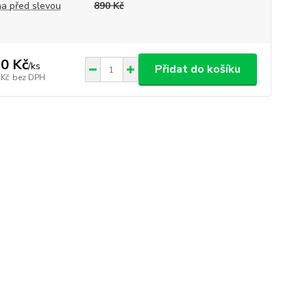
a před slevou
890 Kč
0 Kč
/
ks
Přidat do košíku
 Kč
bez DPH