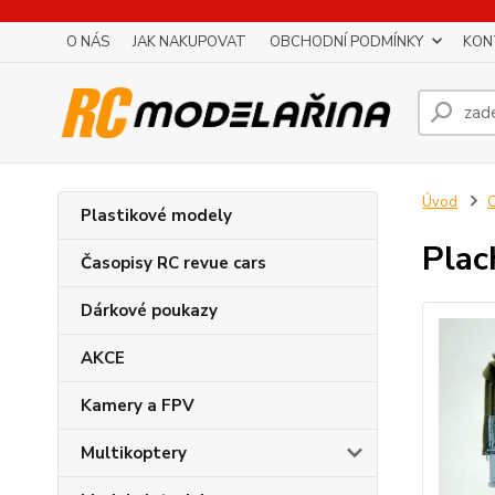
O NÁS
JAK NAKUPOVAT
OBCHODNÍ PODMÍNKY
KON
Úvod
Plastikové modely
Plac
Časopisy RC revue cars
Dárkové poukazy
AKCE
Kamery a FPV
Multikoptery