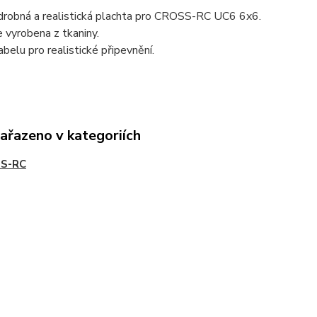
drobná a realistická plachta pro CROSS-RC UC6 6x6.
e vyrobena z tkaniny.
belu pro realistické připevnění.
zařazeno v kategoriích
S-RC