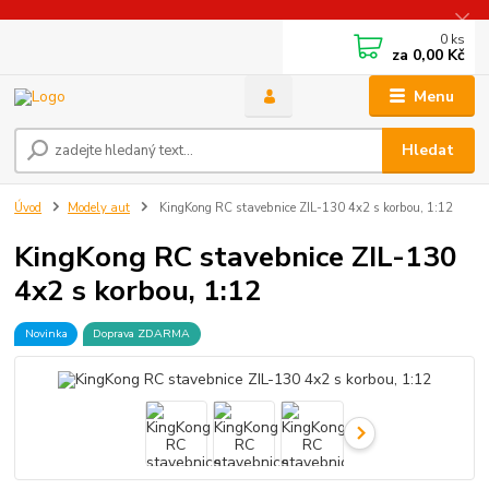
0
ks
za
0,00 Kč
Menu
Hledat
Úvod
Modely aut
KingKong RC stavebnice ZIL-130 4x2 s korbou, 1:12
KingKong RC stavebnice ZIL-130
4x2 s korbou, 1:12
Novinka
Doprava ZDARMA