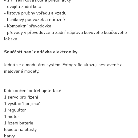
- 1,7 "Hliníková kola a pneumatiky
- dvojitá zadní kola
- listové pružiny vpředu a vzadu
- hliníkový podvozek a nárazník
- Kompaktní převodovka
- převody v převodovce a zadní náprava kovového kuličkového
ložiska
Součástí není dodávka elektroniky.
Jedná se o modulární systém. Fotografie ukazují sestavené a
malované modely.
K dokončení potřebujete také:
1 servo pro řízení
1 vysílač 1 přijímač
1 regulátor
1 motor
1 řízení baterie
lepidlo na plasty
barvy