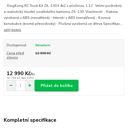
KingKong RC Truck Kit ZIL-130 II 4x2 s plošinou, 1:12 Velmi podrobný
a realistický model sovětského kamionu ZIL-130. Vlastnosti: - Kabina
vyrobená z ABS (nenatřená) - Interiér z ABS (nenatřená) - Kovová
konstrukce (kromě převodovky) - Plošina vyrobená ze dřeva Specifikac...
celý popis
Dostupnost
Skladem
Cena před
12 990 Kč
slevou
12 990 Kč
/
ks
10 736 Kč
bez DPH
Přidat do košíku
Kompletní specifikace