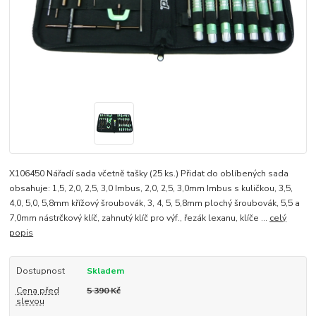
X106450 Nářadí sada včetně tašky (25 ks.) Přidat do oblíbených sada
obsahuje: 1,5, 2,0, 2,5, 3,0 Imbus, 2,0, 2,5, 3,0mm Imbus s kuličkou, 3,5,
4,0, 5,0, 5,8mm křížový šroubovák, 3, 4, 5, 5,8mm plochý šroubovák, 5,5 a
7,0mm nástrčkový klíč, zahnutý klíč pro výf., řezák lexanu, klíče ...
celý
popis
Dostupnost
Skladem
Cena před
5 390 Kč
slevou