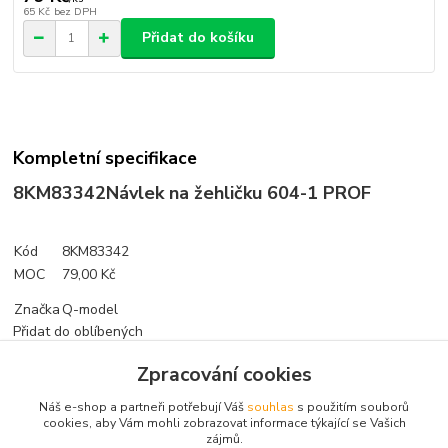
65 Kč
bez DPH
Přidat do košíku
Kompletní specifikace
8KM83342
Návlek na žehličku 604-1 PROF
Kód
8KM83342
MOC
79,00 Kč
Značka
Q-model
Přidat do oblíbených
Zpracování cookies
Zboží zařazeno v kategoriích
Náš e-shop a partneři potřebují Váš
souhlas
s použitím souborů
cookies, aby Vám mohli zobrazovat informace týkající se Vašich
zájmů.
Nářadí