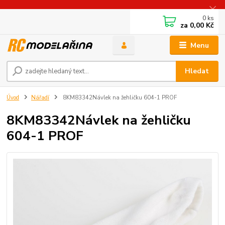
0
ks
za
0,00 Kč
Menu
Hledat
Úvod
Nářadí
8KM83342Návlek na žehličku 604-1 PROF
8KM83342Návlek na žehličku
604-1 PROF