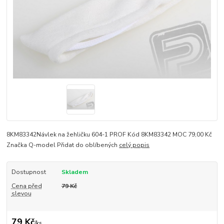
8KM83342Návlek na žehličku 604-1 PROF Kód 8KM83342 MOC 79,00 Kč
Značka Q-model Přidat do oblíbených
celý popis
Dostupnost
Skladem
Cena před
79 Kč
slevou
79 Kč
/
ks