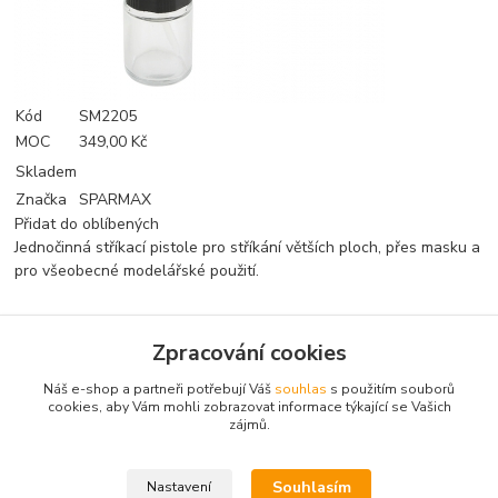
Kód
SM2205
MOC
349,00 Kč
Skladem
Značka
SPARMAX
Přidat do oblíbených
Jednočinná stříkací pistole pro stříkání větších ploch, přes masku a
pro všeobecné modelářské použití.
Zpracování cookies
Zboží zařazeno v kategoriích
Náš e-shop a partneři potřebují Váš
souhlas
s použitím souborů
Nářadí
cookies, aby Vám mohli zobrazovat informace týkající se Vašich
zájmů.
Airbrush
Souhlasím
Nastavení