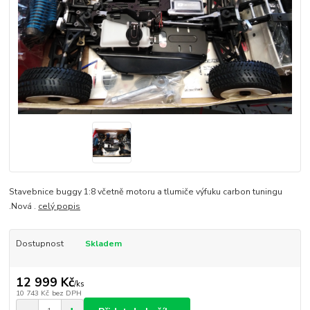
Stavebnice buggy 1:8 včetně motoru a tlumiče výfuku carbon tuningu
.Nová .
celý popis
Dostupnost
Skladem
12 999 Kč
/
ks
10 743 Kč
bez DPH