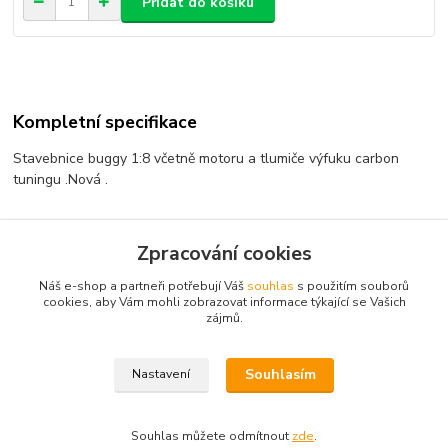
Přidat do košíku
Kompletní specifikace
Stavebnice buggy 1:8 včetně motoru a tlumiče výfuku carbon
tuningu .Nová .
Zpracování cookies
Zboží zařazeno v kategoriích
Náš e-shop a partneři potřebují Váš
souhlas
s použitím souborů
AKCE
cookies, aby Vám mohli zobrazovat informace týkající se Vašich
zájmů.
BAZAR A KOMIS
Souhlasím
Nastavení
Souhlas můžete odmítnout
zde
.