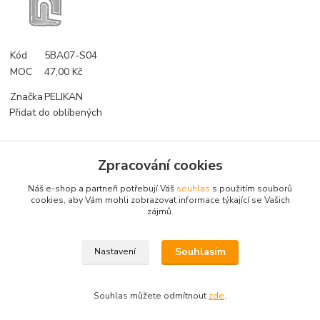
Kód
5BA07-S04
MOC
47,00 Kč
Značka
PELIKAN
Přidat do oblíbených
Zpracování cookies
Zboží zařazeno v kategoriích
Náš e-shop a partneři potřebují Váš
souhlas
s použitím souborů
Stavební materiály
cookies, aby Vám mohli zobrazovat informace týkající se Vašich
zájmů.
Balsa Depron EPP Flite test
Souhlasím
Nastavení
Souhlas můžete odmítnout
zde
.
Vytvořeno na
Eshop-rychle.cz