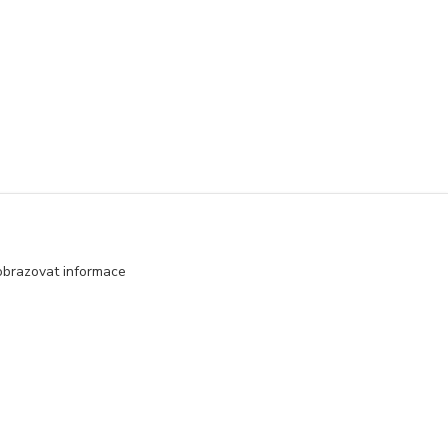
obrazovat informace
Vytvořeno na
Eshop-rychle.cz