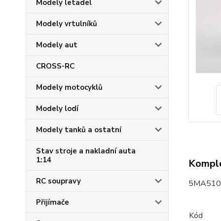
Modely letadel
Modely vrtulníků
Modely aut
CROSS-RC
Modely motocyklů
Modely lodí
Modely tanků a ostatní
Stav stroje a nakladní auta
1:14
Komple
RC soupravy
5MA510
Přijímače
Kód