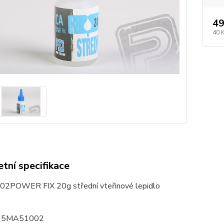
49
40 
tní specifikace
02
POWER FIX 20g střední vteřinové lepidlo
5MA51002