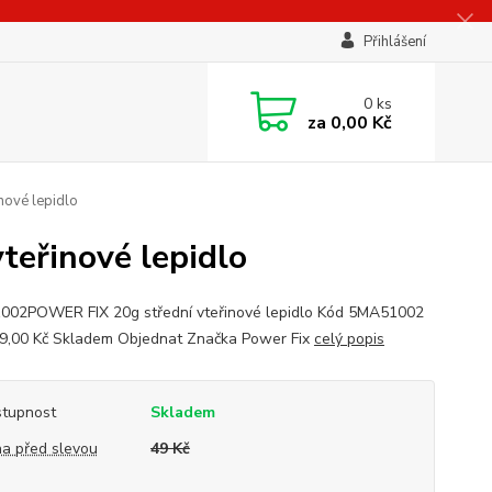
Přihlášení
0
ks
za
0,00 Kč
ové lepidlo
eřinové lepidlo
02POWER FIX 20g střední vteřinové lepidlo Kód 5MA51002
,00 Kč Skladem Objednat Značka Power Fix
celý popis
tupnost
Skladem
a před slevou
49 Kč