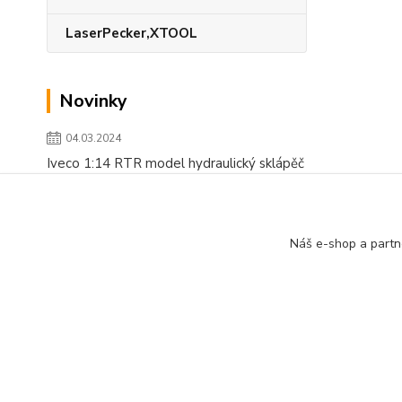
LaserPecker,XTOOL
Novinky
04.03.2024
Iveco 1:14 RTR model hydraulický sklápěč
číst celé
Zobrazit všechny novinky
Náš e-shop a partn