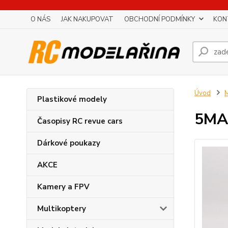
O NÁS
JAK NAKUPOVAT
OBCHODNÍ PODMÍNKY
KON
Úvod
M
Plastikové modely
5MA5
Časopisy RC revue cars
Dárkové poukazy
AKCE
Kamery a FPV
Multikoptery