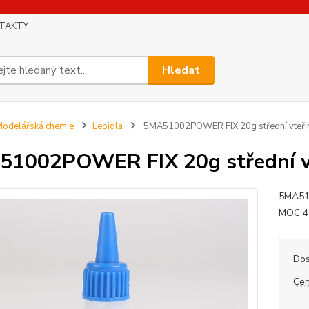
TAKTY
Hledat
odelářská chemie
Lepidla
5MA51002POWER FIX 20g střední vteřin
1002POWER FIX 20g střední vt
5MA510
MOC 49
Dos
Cen