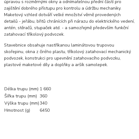
úpravou s rozměrnými okny a odnímatelnou přední částí pro
zajištění dobrého přístupu pro kontrolu a údržbu mechaniky.
Maketový vzhled dotváří velké množství věrně provedených
detailů - jeřábu, břitů chránících při nárazu do elektrického vedení,
antén, stěračů, stupaček atd. - a samozřejmě především funkční
zatahovací tříkolový podvozek.
Stavebnice obsahuje nastříkanou laminátovou trupovou
skořepinu, okna z čirého plastu, tříkolový zatahovací mechanický
podvozek, konstrukci pro upevnění zatahovacího podvozku,
plastové maketové díly a doplňky a aršík samolepek.
Délka trupu (mm)
1 660
Šířka trupu (mm)
360
Výška trupu (mm)
340
Hmotnost (g)
6450