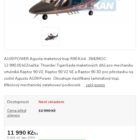
A109 POWER Agusta maketový trup R90 Kód: .3842MOC:
12 990,00 kčZnačka: Thunder TigerSada maketových dílů pro mechaniku
vrtulníků Raptor 90 V2, Raptor 90 V2 SE a Raptor 90 3D pro přestavbu na
civilní Agustu A109 Power. Obsahuje nastříkaný laminátový trup,
tříkolový mechanický zatahovací podvozek. ...
celý popis
Dostupnost
Není skladem
Cena před
12 990 Kč
slevou
11 990 Kč
/
ks
9 909 Kč
bez DPH