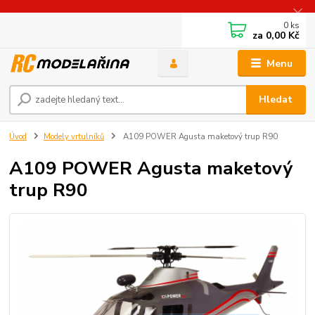
0
ks
za
0,00 Kč
Menu
Hledat
Úvod
Modely vrtulníků
A109 POWER Agusta maketový trup R90
A109 POWER Agusta maketový
trup R90