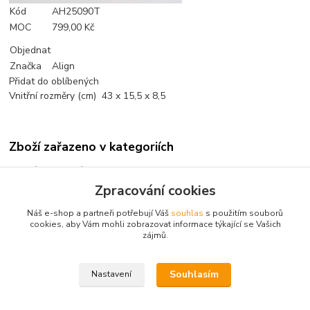
Kód
AH25090T
MOC
799,00 Kč
Objednat
Značka
Align
Přidat do oblíbených
Vnitřní rozměry (cm) 43 x 15,5 x 8,5
Zboží zařazeno v kategoriích
Příslušenství
Zpracování cookies
Příslušenství
Náš e-shop a partneři potřebují Váš
souhlas
s použitím souborů
Přepravní kufry a obaly
cookies, aby Vám mohli zobrazovat informace týkající se Vašich
zájmů.
T-REX 250
Souhlasím
Nastavení