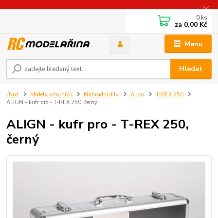
0
ks
za
0,00 Kč
Menu
Hledat
Úvod
Modely vrtulníků
Náhradní díly
Align
T-REX 250
ALIGN - kufr pro - T-REX 250, černý
ALIGN - kufr pro - T-REX 250,
černý