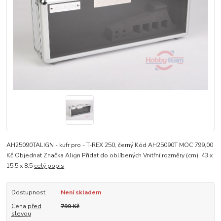
AH25090TALIGN - kufr pro - T-REX 250, černý Kód AH25090T MOC 799,00
Kč Objednat Značka Align Přidat do oblíbených Vnitřní rozměry (cm) 43 x
15,5 x 8,5
celý popis
Dostupnost
Není skladem
Cena před
799 Kč
slevou