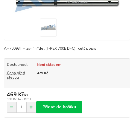
AH70093T Hlavní hřídel (T-REX 700E DFC)
celý popis
Dostupnost
Není skladem
Cena před
479 Kč
slevou
469 Kč
/
ks
388 Kč
bez DPH
Přidat do košíku