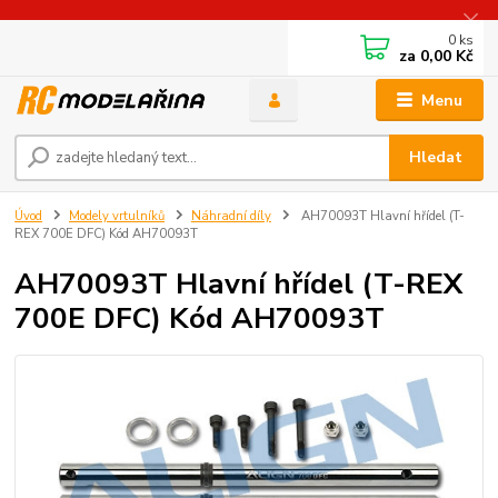
0
ks
za
0,00 Kč
Menu
Hledat
Úvod
Modely vrtulníků
Náhradní díly
AH70093T Hlavní hřídel (T-
REX 700E DFC) Kód AH70093T
AH70093T Hlavní hřídel (T-REX
700E DFC) Kód AH70093T