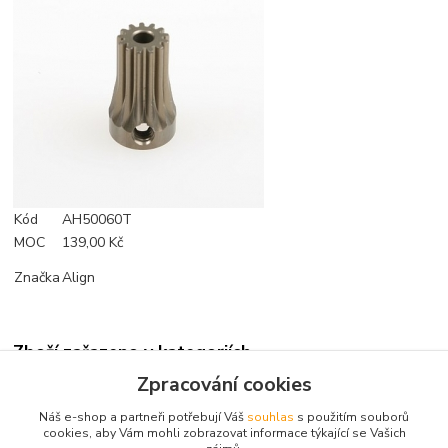
Kód
AH50060T
MOC
139,00 Kč
Značka
Align
Zboží zařazeno v kategoriích
Zpracování cookies
Náhradní díly
Náš e-shop a partneři potřebují Váš
souhlas
s použitím souborů
Align
cookies, aby Vám mohli zobrazovat informace týkající se Vašich