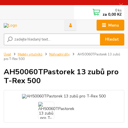
0
ks
za
0,00 Kč
Menu
Hledat
Úvod
Modely vrtulníků
Náhradní díly
AH50060TPastorek 13 zubů
pro T-Rex 500
AH50060TPastorek 13 zubů pro
T-Rex 500