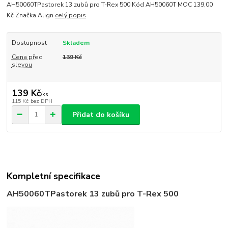
AH50060TPastorek 13 zubů pro T-Rex 500 Kód AH50060T MOC 139,00
Kč Značka Align
celý popis
Dostupnost
Skladem
Cena před
139 Kč
slevou
139 Kč
/
ks
115 Kč
bez DPH
Přidat do košíku
Kompletní specifikace
AH50060T
Pastorek 13 zubů pro T-Rex 500