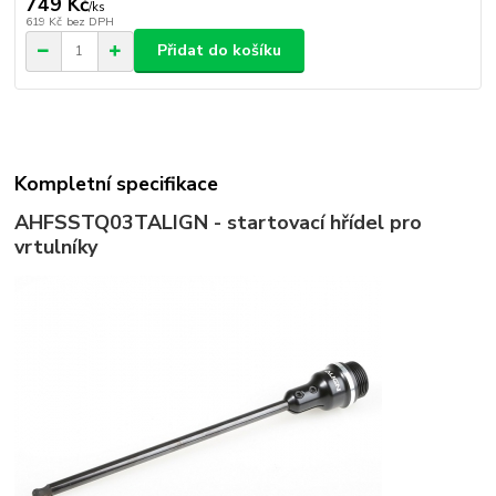
749 Kč
/
ks
619 Kč
bez DPH
Přidat do košíku
Kompletní specifikace
AHFSSTQ03T
ALIGN - startovací hřídel pro
vrtulníky