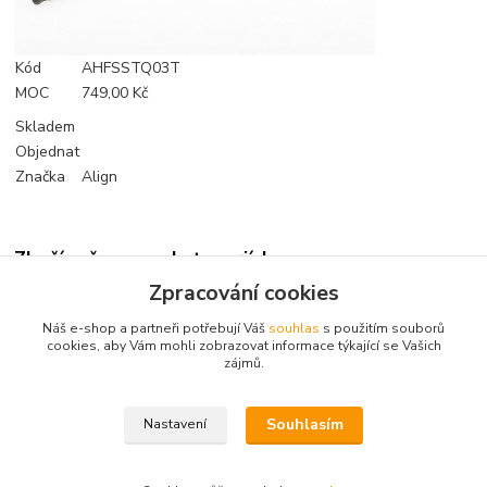
Kód
AHFSSTQ03T
MOC
749,00 Kč
Skladem
Objednat
Značka
Align
Zboží zařazeno v kategoriích
Zpracování cookies
Příslušenství
Náš e-shop a partneři potřebují Váš
souhlas
s použitím souborů
Startování
cookies, aby Vám mohli zobrazovat informace týkající se Vašich
zájmů.
Startéry heli
Souhlasím
Nastavení