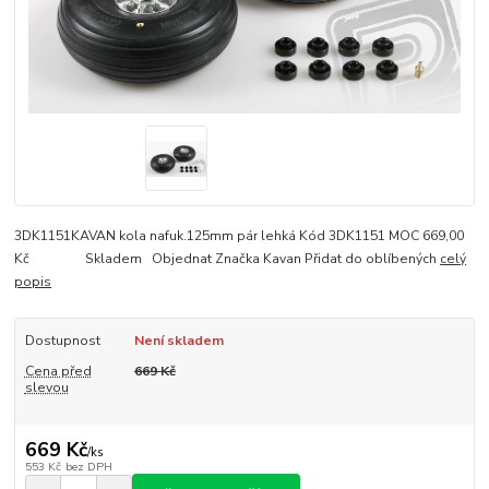
3DK1151KAVAN kola nafuk.125mm pár lehká Kód 3DK1151 MOC 669,00
Kč Skladem Objednat Značka Kavan Přidat do oblíbených
celý
popis
Dostupnost
Není skladem
Cena před
669 Kč
slevou
669 Kč
/
ks
553 Kč
bez DPH