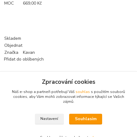
MOC
669,00 Kč
Skladem
Objednat
Značka
Kavan
Přidat do oblíbených
Zpracování cookies
Zboží zařazeno v kategoriích
Náš e-shop a partneři potřebují Váš
souhlas
s použitím souborů
Příslušenství
cookies, aby Vám mohli zobrazovat informace týkající se Vašich
zájmů.
Podvozky a Podvozková kola
Souhlasím
Nastavení