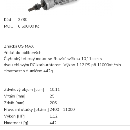
Kód
2790
MOC
6 590,00 Kč
Značka
OS MAX
Přidat do oblíbených
Čtyřdobý letecký motor se žhavící svíčkou 10,11ccm s
dvoujehlovým RC karburátorem. Výkon 1,12 PS při 11000ot./min.
Hmotnost s tlumičem 442g.
Zdvihový objem [ccm]
10.11
Vrtání [mm]
25
Zdvih [mm]
206
Provozní otáčky [ot./min]
2400 - 11000
Výkon [HP]
1.12
Hmotnost [g]
442