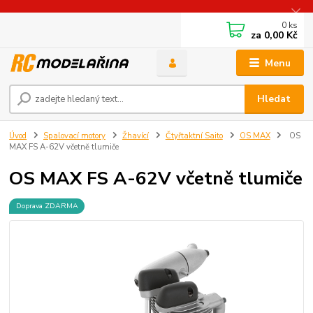
0
ks
za
0,00 Kč
Menu
Hledat
Úvod
Spalovací motory
Žhavící
Čtyřtaktní Saito
OS MAX
OS
MAX FS A-62V včetně tlumiče
OS MAX FS A-62V včetně tlumiče
Doprava ZDARMA