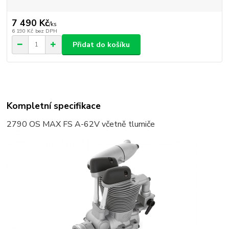
7 490 Kč
/
ks
6 190 Kč
bez DPH
Přidat do košíku
Kompletní specifikace
2790
OS MAX FS A-62V včetně tlumiče