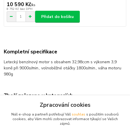
10 590 Kč
/
ks
8 752 Kč
bez DPH
Přidat do košíku
Kompletní specifikace
Letecký benzínový motor s obsahem 32,98ccm s výkonem 3,9
koně při 9000o/min., volnoběžné otáčky 1800o/min., váha motoru
980g
Zboží zařazeno v kategoriích
Zpracování cookies
Spalovací motory
Náš e-shop a partneři potřebují Váš
souhlas
s použitím souborů
Benzínové
cookies, aby Vám mohli zobrazovat informace týkající se Vašich
zájmů.
OS-MAX