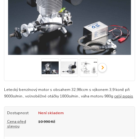
Letecký benzínový motor s obsahem 32,98ccm s výkonem 3,9 koně při
9000o/min., volnoběžné otáčky 1800o/min., váha motoru 980g
celý popis
Dostupnost
Není skladem
Cena před
10 990 Kč
slevou