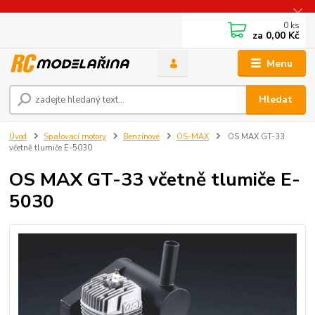
0
ks
za
0,00 Kč
Menu
Hledat
Úvod
Spalovací motory
Benzínové
OS-MAX
OS MAX GT-33
včetně tlumiče E-5030
OS MAX GT-33 včetně tlumiče E-
5030