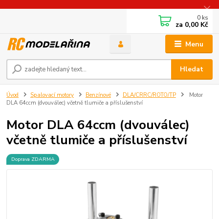
0
ks
za
0,00 Kč
Menu
Hledat
Úvod
Spalovací motory
Benzínové
DLA/CRRC/ROTO/TP
Motor
DLA 64ccm (dvouválec) včetně tlumiče a příslušenství
Motor DLA 64ccm (dvouválec)
včetně tlumiče a příslušenství
Doprava ZDARMA