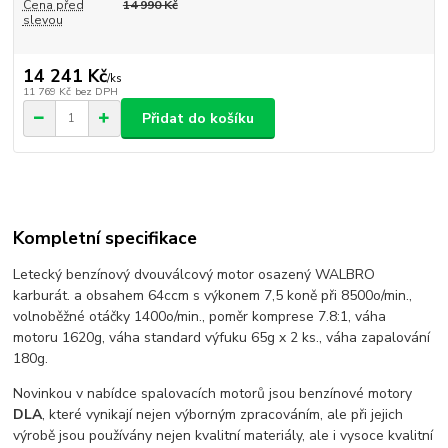
Cena před
14 990 Kč
slevou
14 241 Kč
/
ks
11 769 Kč
bez DPH
Přidat do košíku
Kompletní specifikace
Letecký benzínový dvouválcový motor osazený WALBRO
karburát. a obsahem 64ccm s výkonem 7,5 koně při 8500o/min.,
volnoběžné otáčky 1400o/min., poměr komprese 7.8:1, váha
motoru 1620g, váha standard výfuku 65g x 2 ks., váha zapalování
180g.
Novinkou v nabídce spalovacích motorů jsou benzínové motory
DLA
, které vynikají nejen výborným zpracováním, ale při jejich
výrobě jsou používány nejen kvalitní materiály, ale i vysoce kvalitní