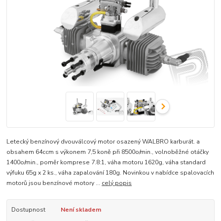
Letecký benzínový dvouválcový motor osazený WALBRO karburát. a
obsahem 64ccm s výkonem 7,5 koně při 8500o/min., volnoběžné otáčky
1400o/min., poměr komprese 7.8:1, váha motoru 1620g, váha standard
výfuku 65g x 2 ks., váha zapalování 180g. Novinkou v nabídce spalovacích
motorů jsou benzínové motory ...
celý popis
Dostupnost
Není skladem