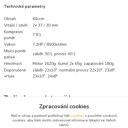
Technické parametry
Obsah
64ccm
Vrtání / zdvih
2x 37 / 30 mm
Kompresní
7,8:1
poměr
Výkon
7,2HP / 8500ot/min
Mísící poměr
záběh 30:1, provoz 40:1
paliva
Hmotnost
Motor 1620g, tlumič 2x 65g, zapalování 180g
Doporučené
záběh 22x10", normální provoz 22x10", 23x8",
vrtule
23x10", 24x8"
Zboží zařazeno v kategoriích
Zpracování cookies
Spalovací motory
Náš e-shop a partneři potřebují Váš
souhlas
s použitím souborů
Benzínové
cookies, aby Vám mohli zobrazovat informace týkající se Vašich
zájmů.
DLA/CRRC/ROTO/TP