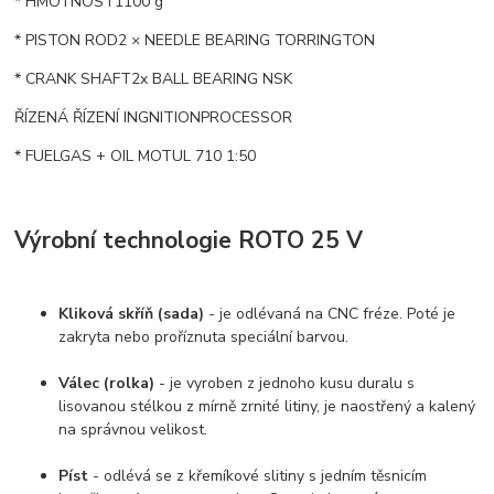
* HMOTNOST1100 g
* PISTON ROD2 × NEEDLE BEARING TORRINGTON
* CRANK SHAFT2x BALL BEARING NSK
ŘÍZENÁ ŘÍZENÍ INGNITIONPROCESSOR
* FUELGAS + OIL MOTUL 710 1:50
Výrobní technologie ROTO 25 V
Kliková skříň (sada)
- je odlévaná na CNC fréze. Poté je
zakryta nebo proříznuta speciální barvou.
Válec (rolka)
- je vyroben z jednoho kusu duralu s
lisovanou stélkou z mírně zrnité litiny, je naostřený a kalený
na správnou velikost.
Píst
- odlévá se z křemíkové slitiny s jedním těsnicím