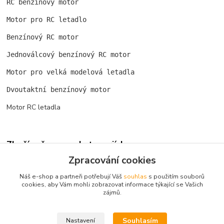
RC benzínový motor
Motor pro RC letadlo 
Benzínový RC motor 
Jednoválcový benzínový RC motor
Motor pro velká modelová letadla
Dvoutaktní benzínový motor
Motor RC letadla
Zboží zařazeno v kategoriích
Zpracování cookies
Spalovací motory
Náš e-shop a partneři potřebují Váš
souhlas
s použitím souborů
Benzínové
cookies, aby Vám mohli zobrazovat informace týkající se Vašich
zájmů.
ROTO MOTOR Zenoah/NGH
Souhlasím
Nastavení