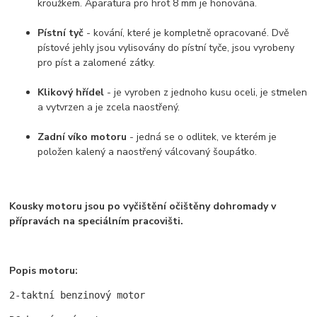
kroužkem. Aparatura pro hrot 8 mm je honována.
Pístní tyč
- kování, které je kompletně opracované. Dvě
pístové jehly jsou vylisovány do pístní tyče, jsou vyrobeny
pro píst a zalomené zátky.
Klikový hřídel
- je vyroben z jednoho kusu oceli, je stmelen
a vytvrzen a je zcela naostřený.
Zadní víko motoru
- jedná se o odlitek, ve kterém je
položen kalený a naostřený válcovaný šoupátko.
Kousky motoru jsou po vyčištění očištěny dohromady v
přípravách na speciálním pracovišti.
Popis motoru:
2-taktní benzinový motor