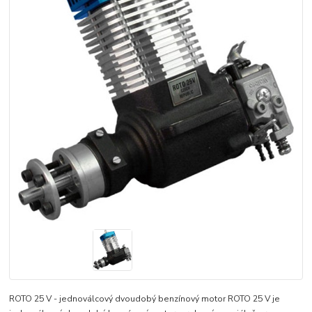
ROTO 25 V - jednoválcový dvoudobý benzínový motor ROTO 25 V je