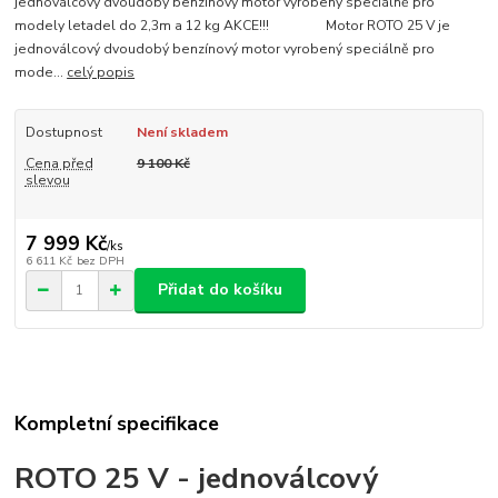
jednoválcový dvoudobý benzínový motor vyrobený speciálně pro
modely letadel do 2,3m a 12 kg AKCE!!! Motor ROTO 25 V je
jednoválcový dvoudobý benzínový motor vyrobený speciálně pro
mode...
celý popis
Dostupnost
Není skladem
Cena před
9 100 Kč
slevou
7 999 Kč
/
ks
6 611 Kč
bez DPH
Přidat do košíku
Kompletní specifikace
ROTO 25 V - jednoválcový