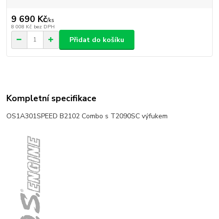
9 690 Kč
/
ks
8 008 Kč
bez DPH
Přidat do košíku
Kompletní specifikace
OS1A301
SPEED B2102 Combo s T2090SC výfukem