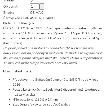
Skladem
Objednat
Značka
OS MAX
Čárový kód / EAN
4531028024083
Přidat do oblíbených
OS SPEED B2102 je 1/8 Off Road spal. motor s obsahem 3,46ccm
vhodný pro 1/8 Off Road modely. Výkon 2,65 PS při 34000 o./min ,
rozmezí otáček je 4.000 – 42.000 o/min, Turbo svíčka, váha 347g
(bez tlumiče)
Při první pohledu na motor OS Speed B2102 si všimnete nižší
hlavy válců, než na podobných motorech. Rozhodně to vypadá cool,
ale vzhled je pouze okrajové hledisko. Těžiště kleslo o impozantních
17 mm, což může být při závodech obrovský rozdíl.
Hlavní vlastnosti:
Představen na Světovém šampionátu 1/8 Off-road v roce
2016
Použití keramických ložisek, které disponují větší životností,
než ta klasická
Níže položené těžiště o 17 mm
Zlepšená efektivita ve spotřebě paliva