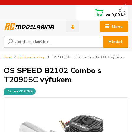
0
ks
za
0,00 Kč
Menu
Hledat
Úvod
Spalovací motory
OS SPEED B2102 Combo s T2090SC výfukem
OS SPEED B2102 Combo s
T2090SC výfukem
Doprava ZDARMA