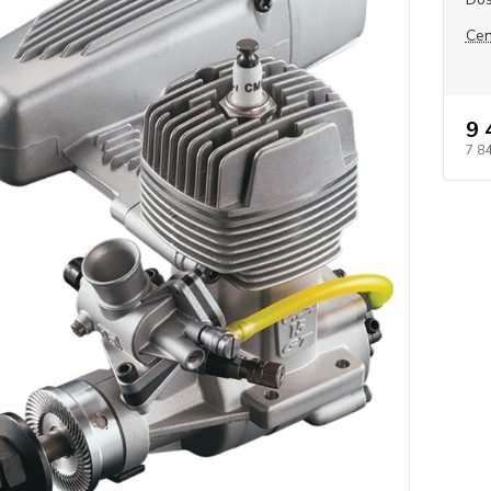
Cen
9 
7 8