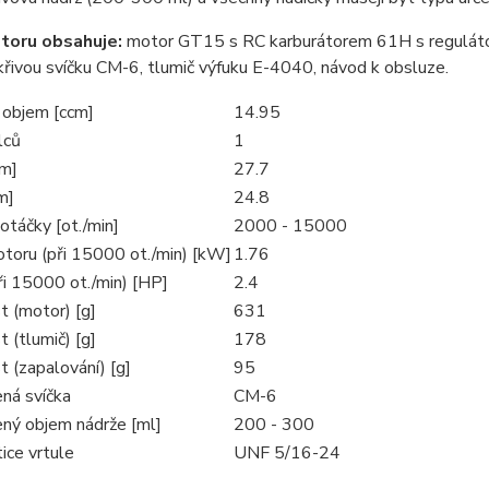
toru obsahuje:
motor GT15 s RC karburátorem 61H s regulátor
skřivou svíčku CM-6, tlumič výfuku E-4040, návod k obsluze.
 objem [ccm]
14.95
lců
1
mm]
27.7
m]
24.8
otáčky [ot./min]
2000 - 15000
toru (při 15000 ot./min) [kW]
1.76
ři 15000 ot./min) [HP]
2.4
 (motor) [g]
631
 (tlumič) [g]
178
 (zapalování) [g]
95
ná svíčka
CM-6
ný objem nádrže [ml]
200 - 300
ice vrtule
UNF 5/16-24