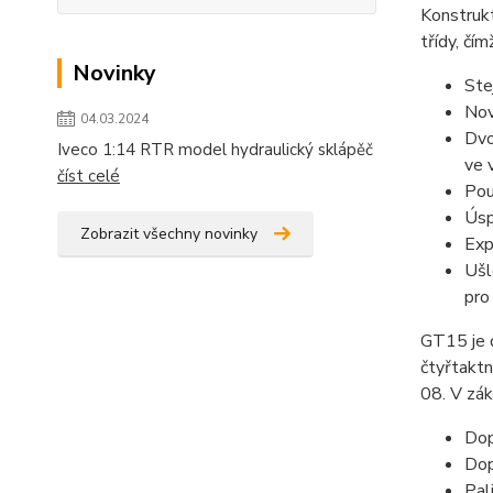
Konstrukt
třídy, čím
Novinky
Ste
Nov
04.03.2024
Dvo
Iveco 1:14 RTR model hydraulický sklápěč
ve 
číst celé
Pou
Úsp
Zobrazit všechny novinky
Exp
Ušl
pro
GT15 je 
čtyřtakt
08. V zák
Dop
Dop
Pal