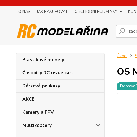
O NÁS
JAK NAKUPOVAT
OBCHODNÍ PODMÍNKY
KON
Úvod
S
Plastikové modely
OS M
Časopisy RC revue cars
Dárkové poukazy
Doprava
AKCE
Kamery a FPV
Multikoptery