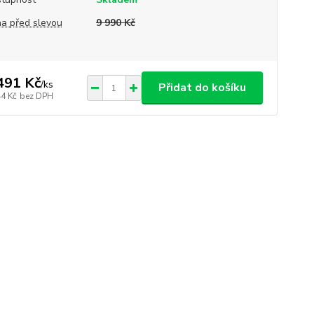
a před slevou
9 990 Kč
491 Kč
/
ks
Přidat do košíku
44 Kč
bez DPH