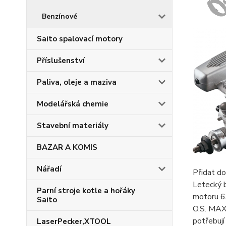
Benzínové
Saito spalovací motory
Příslušenství
Paliva, oleje a maziva
Modelářská chemie
Stavební materiály
BAZAR A KOMIS
Nářadí
Přidat do
Letecký 
Parní stroje kotle a hořáky
motoru 63
Saito
O.S. MAX
potřebují
LaserPecker,XTOOL