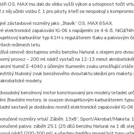
éři O.S. MAX mu dali do vínku vyšší výkon a schopnost točit vrt
ž z něj učinili volbu č. 1 pro piloty, kteří se nespokojí s kompromis
jné zástavbové rozměry jako „žhavík“ O.S. MAX 65AX.
é elektronické zapalování IG-06 s napájením ze 4-6 čl. NiCd/Ni
ujehlový karburátor typ 61H s regulátorem tlaku a palivovým č
všech režimech letu.
žívá cenově dostupnou směs benzínu Natural s olejem pro dvout
orný provoz – 200 ml nádrž vystačí na 12-13 minut akrobatického
anzní tlumič E-4040 s účinným tlumením zvuku umožňující otáčet
echtilý hluboký zvuk benzínového dvoutaktu ideální pro makety
 akrobatické modely.
dvoudobý benzínový motor konstruovaný pro modely letadel ur
ními žhavícími motory. Je osazen dvoujehlovým karburátorem ty
ladní sestavě je dodáváno rovněž elektronické zapalování IG-06
oručené rozměry vrtulí: Záběh: 13x8“, Sport/Akrobat/Maketa
oručené palivo: záběh 25:1 (25 dílů benzínu Natural na 1 díl ol
ivová nádrž (200-300 ml) a všechny hadičky musejí být typu urče