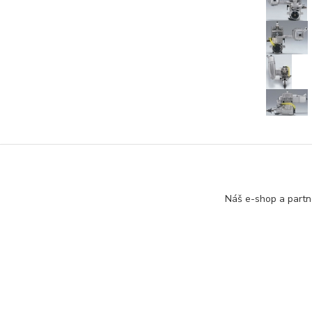
Zboží 
Náš e-shop a partn
Spalo