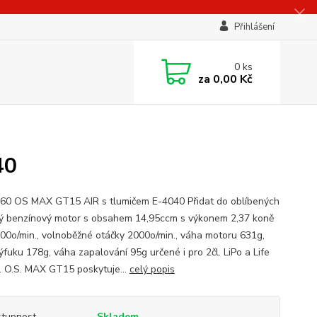
Přihlášení
0
ks
za
0,00 Kč
40
0 OS MAX GT15 AIR s tlumičem E-4040 Přidat do oblíbených
ý benzínový motor s obsahem 14,95ccm s výkonem 2,37 koně
000o/min., volnoběžné otáčky 2000o/min., váha motoru 631g,
ýfuku 178g, váha zapalování 95g určené i pro 2čl. LiPo a Life
. O.S. MAX GT15 poskytuje...
celý popis
tupnost
Skladem