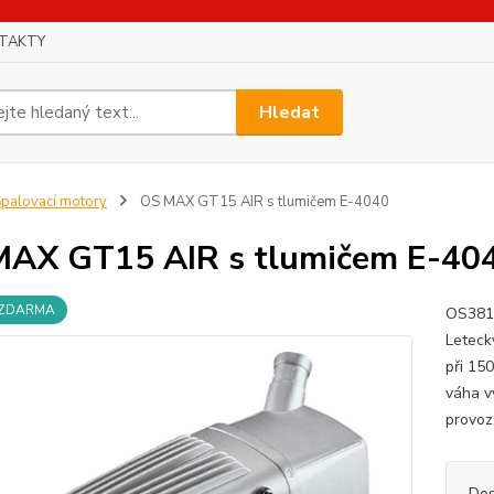
TAKTY
Hledat
palovací motory
OS MAX GT15 AIR s tlumičem E-4040
AX GT15 AIR s tlumičem E-40
 ZDARMA
OS3816
Leteck
při 15
váha v
provoz
Dos