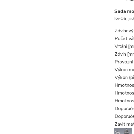
Sada mo
IG-06, ji
Zdvihový
Počet vá
Vrtání [
Zdvih [m
Provozní 
Výkon mo
Výkon (p
Hmotnost
Hmotnost
Hmotnost
Doporuče
Doporuče
Závit mat