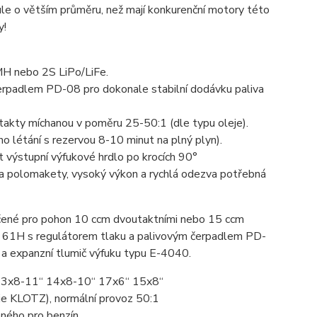
ule o větším průměru, než mají konkurenční motory této
y!
MH nebo 2S LiPo/LiFe.
erpadlem PD-08 pro dokonale stabilní dodávku paliva
akty míchanou v poměru 25-50:1 (dle typu oleje).
 létání s rezervou 8-10 minut na plný plyn).
 výstupní výfukové hrdlo po krocích 90°
 a polomakety, vysoký výkon a rychlá odezva potřebná
čené pro pohon 10 ccm dvoutaktními nebo 15 ccm
pu 61H s regulátorem tlaku a palivovým čerpadlem PD-
 a expanzní tlumič výfuku typu E-4040.
: 13x8-11“ 14x8-10“ 17x6“ 15x8“
eje KLOTZ), normální provoz 50:1
ného pro benzín.