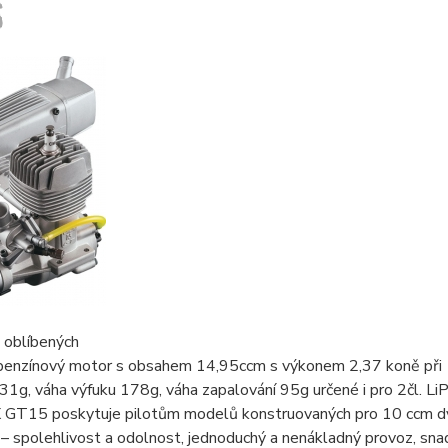
 oblíbených
benzínový motor s obsahem 14,95ccm s výkonem 2,37 koně při 
1g, váha výfuku 178g, váha zapalování 95g určené i pro 2čl. LiP
 GT15 poskytuje pilotům modelů konstruovaných pro 10 ccm dvou
 – spolehlivost a odolnost, jednoduchý a nenákladný provoz, sna