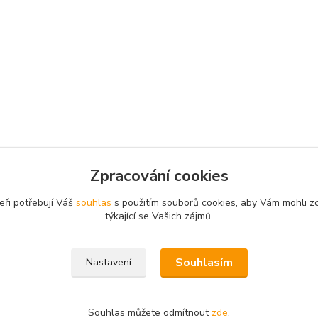
Zpracování cookies
zařazeno v kategoriích
eři potřebují Váš
souhlas
s použitím souborů cookies, aby Vám mohli z
týkající se Vašich zájmů.
vací motory
Benzínové
OS-
Souhlasím
Nastavení
Souhlas můžete odmítnout
zde
.