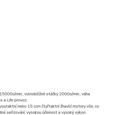
15000o/min., volnoběžné otáčky 2000o/min., váha
o a Life provoz.
taktní nebo 15 ccm čtyřtaktní žhavící motory vše, co
dné seřizování, vysokou účinnost a vysoký výkon.