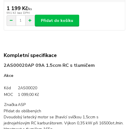
1 199 Kč
/
ks
991 Kč
bez DPH
Přidat do košíku
Kompletní specifikace
2AS00020
AP 09A 1.5ccm RC s tlumičem
Akce
Kód
2AS00020
MOC
1 099,00 Kč
Značka
ASP
Přidat do oblíbených
Dvoudobý letecký motor se žhavící svíčkou 1,5ccm s
jednojehlovým RC karburátorem. Výkon 0,35 kW při 16500ot./min.