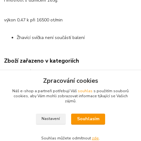
Hmotnost s tlumičem 165g.
výkon 0,47 k při 16500 ot/min
Žhavící svíčka není součástí balení
Zboží zařazeno v kategoriích
Spalovací motory
Zpracování cookies
Žhavící
Náš e-shop a partneři potřebují Váš
souhlas
s použitím souborů
Dvoutaktní
cookies, aby Vám mohli zobrazovat informace týkající se Vašich
zájmů.
ASP/THUNDER TIGER
Souhlasím
Nastavení
Souhlas můžete odmítnout
zde
.