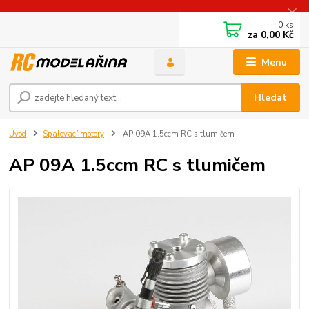
0
ks
za
0,00 Kč
Menu
Hledat
Úvod
Spalovací motory
AP 09A 1.5ccm RC s tlumičem
AP 09A 1.5ccm RC s tlumičem