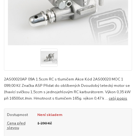
2AS00020AP 09A 1.5ccm RC s tlumičem Akce Kód 2AS00020 MOC 1
099,00 Kč Značka ASP Přidat do oblíbených Dvoudobý letecký motor se
žhavící svíčkou 1,5ccm s jednojehlovým RC karburátorem. Výkon 0,35 kW
při 16500ot./min. Hmotnost s tlumičem 165g. výkon 0,47 k ...
celý popis
Dostupnost
Není skladem
Cena před
1 290 Kč
slevou