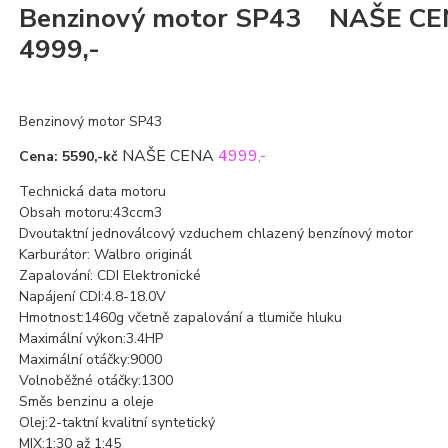
Benzinový motor SP43 NAŠE C
4999,-
Benzinový motor SP43
NAŠE CENA
4999,-
Cena: 5590,-kč
Technická data motoru
Obsah motoru:43ccm3
Dvoutaktní jednoválcový vzduchem chlazený benzínový motor
Karburátor: Walbro originál
Zapalování: CDI Elektronické
Napájení CDI:4.8-18.0V
Hmotnost:1460g včetně zapalování a tlumiče hluku
Maximální výkon:3.4HP
Maximální otáčky:9000
Volnoběžné otáčky:1300
Směs benzinu a oleje
Olej:2-taktní kvalitní syntetický
MIX:1:30 až 1:45