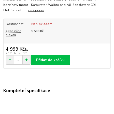
benzínový motor Karburátor: Walbro originál Zapalování: CDI
Elektronické ...
celý popis
Dostupnost
Není skladem
Cena před
5 590 Kč
slevou
4 999 Kč
/
ks
4 131 Kč
bez DPH
Přidat do košíku
Kompletní specifikace