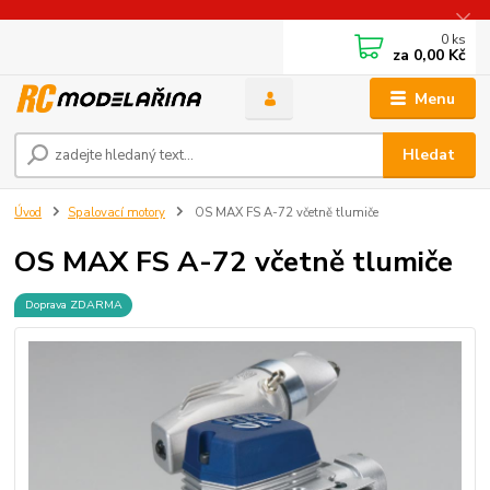
0
ks
za
0,00 Kč
Menu
Hledat
Úvod
Spalovací motory
OS MAX FS A-72 včetně tlumiče
OS MAX FS A-72 včetně tlumiče
Doprava ZDARMA