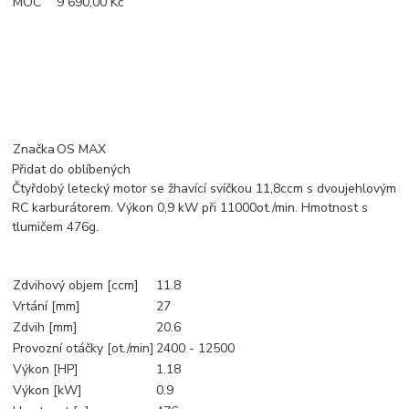
MOC
9 690,00 Kč
Značka
OS MAX
Přidat do oblíbených
Čtyřdobý letecký motor se žhavící svíčkou 11,8ccm s dvoujehlovým
RC karburátorem. Výkon 0,9 kW při 11000ot./min. Hmotnost s
tlumičem 476g.
Zdvihový objem [ccm]
11.8
Vrtání [mm]
27
Zdvih [mm]
20.6
Provozní otáčky [ot./min]
2400 - 12500
Výkon [HP]
1.18
Výkon [kW]
0.9