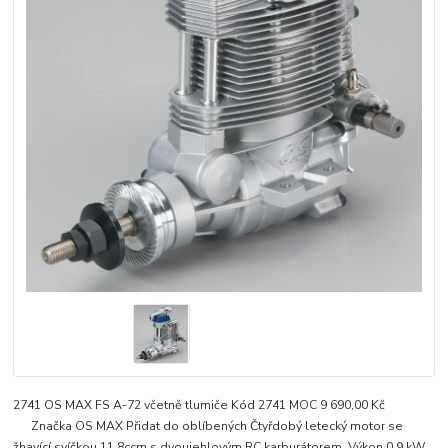
2741 OS MAX FS A-72 včetně tlumiče Kód 2741 MOC 9 690,00 Kč
Značka OS MAX Přidat do oblíbených Čtyřdobý letecký motor se
žhavící svíčkou 11,8ccm s dvoujehlovým RC karburátorem. Výkon 0,9 kW