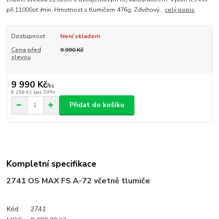
při 11000ot./min. Hmotnost s tlumičem 476g. Zdvihový...
celý popis
Dostupnost
Není skladem
Cena před
9 990 Kč
slevou
9 990 Kč
/
ks
8 256 Kč
bez DPH
Přidat do košíku
Kompletní specifikace
2741
OS MAX FS A-72 včetně tlumiče
Kód
2741