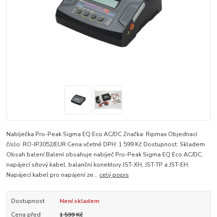
Nabíječka Pro-Peak Sigma EQ Eco AC/DC Značka: Ripmax Objednací
číslo: RO-IP3052/EUR Cena včetně DPH: 1 599 Kč Dostupnost: Skladem
Obsah balení Balení obsahuje nabíječ Pro-Peak Sigma EQ Eco AC/DC,
napájecí sítový kabel, balanční konektory JST-XH, JST-TP a JST-EH.
Napájecí kabel pro napájení ze...
celý popis
Dostupnost
Není skladem
Cena před
1 599 Kč