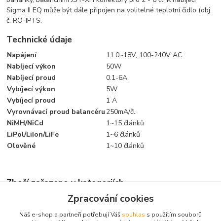
Sigma II EQ může být dále připojen na volitelné teplotní čidlo (obj.
č. RO-IPTS.
Technické údaje
Napájení
11.0~18V, 100-240V AC
Nabíjecí výkon
50W
Nabíjecí proud
0.1-6A
Vybíjecí výkon
5W
Vybíjecí proud
1 A
Vyrovnávací proud balancéru
250mA/čl.
NiMH/NiCd
1~15 článků
LiPol/LiIon/LiFe
1~6 článků
Olověné
1~10 článků
Zboží zařazeno v kategoriích
Zpracování cookies
Nabíjení
Náš e-shop a partneři potřebují Váš
souhlas
s použitím souborů
Nabíječe