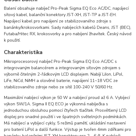
Balení obsahuje nabíječ Pro-Peak Sigma EQ Eco AC/DC, napájecí
sítový kabel, balanční konektory JST-XH, JST-TP a JST-EH.
Napájecí kabel pro napájení ze stabilizovaného zdroje s
banánky/krokosvorkami. Sady nabíjecích kabelů Deans, JST (BEC),
Futaba/Hitec RX, krokosvorky a pro nabíjení žhavítek. Český návod
k použití.
Charakteristika
Mikroprocesorový nabíječ Pro-Peak Sigma EQ Eco AC/DC s
integrovaným balancérem a integrovaným síťovým zdrojem s
výborně čitelným 2-řádkovým LCD displejem. Nabíjí LiIon, LiPol,
LiFe, NiCd, NiMH a olověné baterie, napájení 11~18 VDC ze
stabilizovaného zdroje nebo ze sítě 100-240 V 50/60 Hz.
Maximální nabíjecí výkon je 50 W a nabíjecí proud až 6 A. Vybíjecí
výkon 5W/1A. Sigma II EQ ECO je výkonná nabíječka s
jednoduchou obsluhou pomocí čtyřech tlačítek. Prosvětlený LCD
displej pro snadné použití i ve špatných světelných podmínkách.
Má nabíjecí a vybíjecí cykly, 5 režimů pamětí, ukládání nastavení
pro baterií LiPol a další funkce. Výstup je tvořen 4mm zdířkami pro
banánky, balančními JST-XH konektory pro 2 - 6 čl. K nabíječi