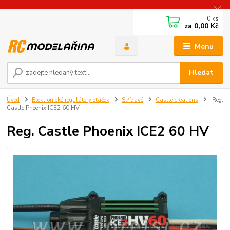
0
ks
za
0,00 Kč
Menu
Hledat
Úvod
Elektronické regulátory otáček
Střídavé
Castle creations
Reg.
Castle Phoenix ICE2 60 HV
Reg. Castle Phoenix ICE2 60 HV