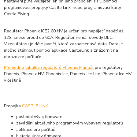
nastavení plně využijete jen při jeho propojení s PC pomocí
programovací propojky Castle Link, nebo programovací karty
Castle Flying.
Regulátor Phoenix ICE2 60 HV je určen pro napájecí napětí až
12S, snese proud do 60A. Regulátor nemá obvody BEC.
V regulátoru je dále paměť, která zaznamenává data. Data je
možno stáhnout pomocí aplikace CastleLink a znázornit na
obrazovce počítače.
Přehledná tabulka regulátorů Phoenix
Manuál
pro regulátory
Phoenix, Phoenix HV, Phoenix Ice, Phoenix Ice Lite, Phoenix Ice HV
v češtině
Propojka
CASTLE LINK
poslední vývoj firmware
zavádění aktuálního programovém vybavení regulátorů
aplikace pro počítač
historie úprav firmware