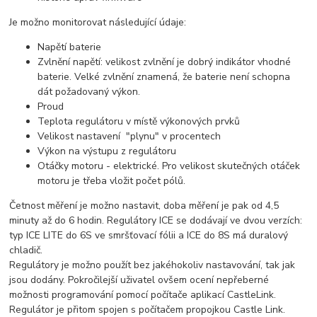
Je možno monitorovat následující údaje:
Napětí baterie
Zvlnění napětí: velikost zvlnění je dobrý indikátor vhodné
baterie. Velké zvlnění znamená, že baterie není schopna
dát požadovaný výkon.
Proud
Teplota regulátoru v místě výkonových prvků
Velikost nastavení "plynu" v procentech
Výkon na výstupu z regulátoru
Otáčky motoru - elektrické. Pro velikost skutečných otáček
motoru je třeba vložit počet pólů.
Četnost měření je možno nastavit, doba měření je pak od 4,5
minuty až do 6 hodin. Regulátory ICE se dodávají ve dvou verzích:
typ ICE LITE do 6S ve smršťovací fólii a ICE do 8S má duralový
chladič.
Regulátory je možno použít bez jakéhokoliv nastavování, tak jak
jsou dodány. Pokročilejší uživatel ovšem ocení nepřeberné
možnosti programování pomocí počítače aplikací CastleLink.
Regulátor je přitom spojen s počítačem propojkou Castle Link.