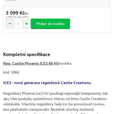
3 099 Kč
/
ks
2 561 Kč
bez DPH
Přidat do košíku
Kompletní specifikace
Reg. Castle Phoenix ICE2 60 HV
novinka
kód:
1866
ICE2 - nová generace regulátorů Castle Creations.
Regulátory Phoenix Ice2 HV používají nejnovější komponenty, tak
aby Vám poskytly spolehlivost, kterou od firmy Castle Creations
očekáváte. Všechny regulátory řady Ice lze provozovat rovnou,
bez jakéhokoliv nastavování. Nicméně všechny možnosti