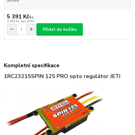
5 391 Kč
/
ks
4 455 Kč
bez DPH
Přidat do košíku
Kompletní specifikace
1RC23215
SPIN 125 PRO opto regulátor JETI