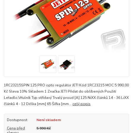
1RC23215SPIN 125 PRO opto regulátor JETI Kód 1RC23215 MOC 5 990,00
Kč Sleva 10% Skladem 1 Značka JETI Přidat do oblíbených Použití
Letadlo,Vrtulník Typ střídavý Trvalý proud [A] 125 NiXX článků 14 - 36 LiXX
článků 4 - 12 Délka [mm] 65 Šířka [mm...
celý popis
Dostupnost
Není skladem
Cena před
5 990 Kč
slevou