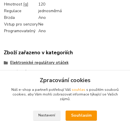
Hmotnost [g]
120
Regulace
jednosměrná
Brzda
Ano
Vstup pro senzory
Ne
Programovatelný
Ano
Zboží zařazeno v kategoriích
Elektronické regulátory otáček
Střídavé
Zpracování cookies
Jeti
Náš e-shop a partneři potřebují Váš
souhlas
s použitím souborů
Heli
cookies, aby Vám mohli zobrazovat informace týkající se Vašich
zájmů.
Letecké
Souhlasím
Nastavení