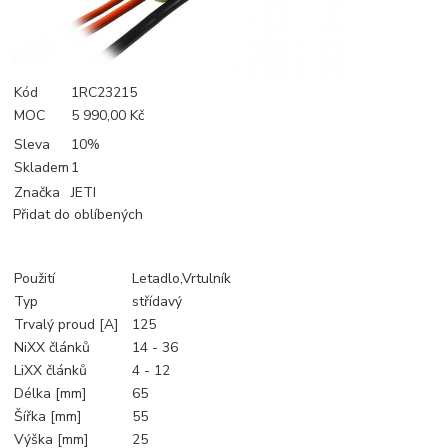
Kód
1RC23215
MOC
5 990,00 Kč
Sleva
10%
Skladem
1
Značka
JETI
Přidat do oblíbených
Použití
Letadlo,Vrtulník
Typ
střídavý
Trvalý proud [A]
125
NiXX článků
14 - 36
LiXX článků
4 - 12
Délka [mm]
65
Šířka [mm]
55
Výška [mm]
25